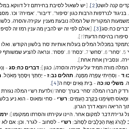
דים קנה לושט
[2]
. [יש לשאול לסיבת בחירתם ז”ל דווקא במלה 
בניגוד לנרדפות הרבות כגון “סיפור”, “דיבור”, “אמירה” וכו’. מס
משמעות המקורית של המלה נובעת מענין  
עקירה והסרה
, כלשו
ה (דברים כח:סג)
[3]
. [אולם לפי זה יש להבין מה ענין רמז זה לסיפ
 סיפורו בהיסח הדעת?!].
קד במכלול המלים בעלות אותיות ‘סח’ בלשון הקודש, ואלו הן: 1. “נס
ירה
. ונסבירן אחת אחת].
עקירה והסרה
), כגון]: 
דברים כח:סג
 – וְנִ
ו:ד
 – וְסִחֵיתִי עֲפָרָהּ מִמֶּנָּה. 
תהלים נב:ז –
 יַחְתְּךָ וְיִסָּחֲךָ מֵאֹהֶל. 
מ
ּה. 
משלי טו:כה
 – בֵּית גֵּאִים יִסַּח ה’
[4]
.
 ורד”ק חברו המלה “סחי” בערך “סחה” (ולדעת רש”י המלה נגזרת מ
ּמָאוֹס תְּשִׂימֵנוּ בְּקֶרֶב הָעַמִּים; 
רש”י
 – סחי ומאוס – הוא ניע בלשו
ך הריאה ויוצא דרך הגרון.
ל 
גרירת דבר
 למקום אחר, היינו עקירתו והסרתו ממקומו]: 
ירמי
ַהֲרֹג וְאֶת הַכְּלָבִים לִסְחֹב; 
רש”י
 – לסחוב – לגרר, וכן: אם לא 