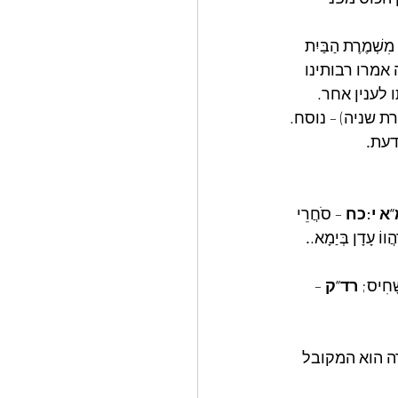
ׁמֶרֶת הַבַּיִת 
אמרו רבותינו 
 לענין אחר. 
 שניה) – נוסח. 
דעת
.
א י:כח
 – סֹחֲרֵי 
הֲווֹ עָדָן בְּיַמָא.
.
שָׁחִיס; 
רד“ק
 – 
ה הוא המקובל 