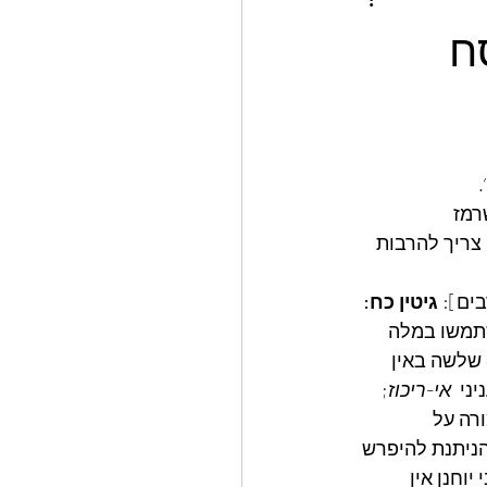
ח
.
רמז 
 צריך להרבות 
ים]: 
גיטין כח:
שתמשו במלה 
 שלשה באין 
ני  
אי-ריכוז
; 
רה על  
 הניתנת להיפרש 
יוחנן אין 