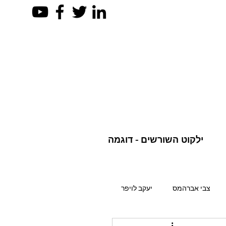
ילקוט השורשים - דוגמה
צבי אברהמס
יעקב לויפר