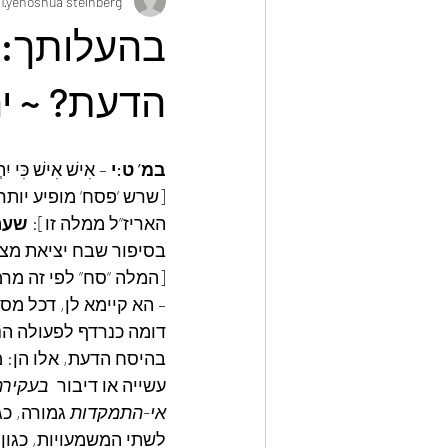
yehoshua steinberg
31 באו
זמני השנה
מחזור החיים
אק
בהעלותך: 
הדעת? ~ י
במ’ ט:י
 – אִישׁ אִישׁ כִּי י
[שרש ‘פסח’ מופיע יו
האריז”ל ממלה זו]: 
שער 
בסיפור שבח יציאת מצר
[המלה “סח” לפי זה מרמז
– הא קיימא לן, דכל מס
דומה כנרדף לפעולה הנע
בהיסח הדעת, אלו הן: מ
עשייה או דיבור  
בעקירת
אי-התמקדות
 גמורה, כ
לשתי המשמעויות, כגון]