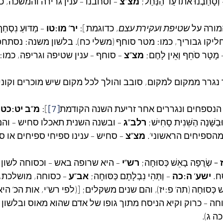
 וְסָחַבְנוּ אֹתוֹ עַד הַנַּחַל; 
מצ”צ
 – וסחבנו – ענין גרירה והמשכה, 
שטיפת ועקירת עצם
, כדוגמת]: 
יר’ מו:טו
 – מַדּוּעַ נִסְחַף
יקו גבוריך, כמו: מטר סוחף (משלי כח). בלשון משנה: נסתחפה
 מָטָר סֹחֵף וְאֵין לָחֶם; 
מצ”צ
 – סוחף – ענין שטיפה וגריפה, כמו:
ר נגרר ממקום למקום, סובב והולך לכל מקום שיש מוכרים וקונים
[7]
]: 
מ”ב יט:כט
 
בַשָּׁנָה הַשֵּׁנִית סָחִישׁ; 
רלב”ג
 – ובשנה השנית תאכלו סחיש – והם
הספיחים הראשוני’. 
מצ”צ
 – סחיש – ענינו ספיחי ספיחים או ס
 – 
שְׂרֻפָה בָאֵשׁ כְּסוּחָה; 
רש”י
 – היא שרופה באש – וכסוחה לשון ל
. 
ישע’ ה:כה
 – וַתְּהִי נִבְלָתָם כַּסּוּחָה; 
אב”ע
 – כסוחה, מושלכת, 
ֵשׁ כְּסוּחָה (תה’ פ:יז), והם שנים משקלים; [(לפי רש”י, אות הכ’ הי
וחה – כרוק וקיא הניסח מתוך גופו של אדם שהוא מאוס ובלשון ח
ה ג).