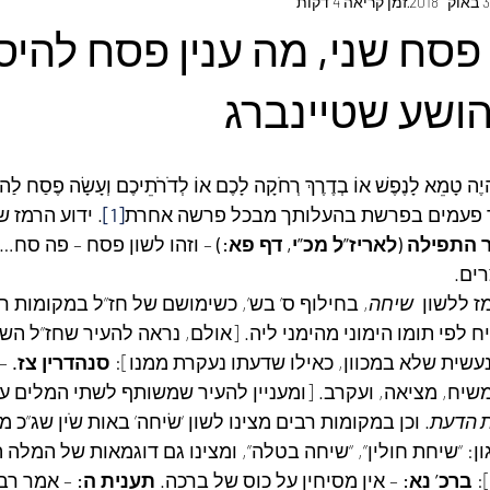
ק׳ 2018
זמן קריאה 4 דקות
טואליה
כל המאמרים בעברית
פסח שני, מה ענין פסח להיס
הושע שטיינברג
ִהְיֶה טָמֵא לָנֶפֶשׁ אוֹ בְדֶרֶךְ רְחֹקָה לָכֶם אוֹ לְדֹרֹתֵיכֶם וְעָשָׂה פֶסַח לַה’
תר פעמים בפרשת בהעלותך מבכל פרשה אחרת
[1]
. ידוע הרמז ש
התפילה (לאריז”ל מכ”י, דף פא:)
 – וזהו לשון פסח – פה סח…
ים.
 ללשון  
שיחה
, בחילוף ס’ בש’, כשימושם של חז”ל במקומות רב
יח לפי תומו הימוני מהימני ליה. [אולם, נראה להעיר שחז”ל ה
שית שלא במכוון, כאילו שדעתו נעקרת ממנו]: 
סנהדרין צז.
 –
שיח, מציאה, ועקרב. [ומעניין להעיר שמשותף לשתי המלים עני
 הדעת
. וכן במקומות רבים מצינו לשון ‘שׂיחה’ באות שֹין שג”כ מו
גון: “שיחת חולין”, “שיחה בטלה”, ומצינו גם דוגמאות של המלה
: 
ברכ’ נא:
 – אין מסיחין על כוס של ברכה. 
תענית ה:
 – אמר רבי 