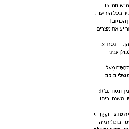
“שיחה” או 
ביר בעל היריעות 
ן הכתוב]: 
ור יציאת מצרים 
ח” 
2
. 
סַּחְתֶּם מֵעַל 
שלי ב:כב
 – 
ן “ונסחתם”)]: 
ן משנה: כיחו 
ה טו:ג
 – וּפָקַדְתִּי 
יסחבום (ירמיה 