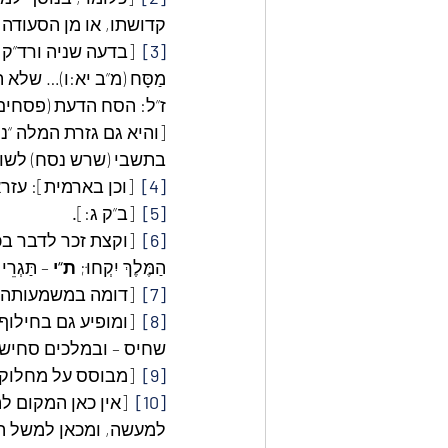
קדושתו, או מן הסעודה 
[3]
  [בדעה שניה ורד”ק (ער
מַסָּח (מ”ב יא:ו)… של
ז”ל: הסח הדעת (פסחים ל
[והיא גם גזרת המלה “נ
בתשבי (שרש נסח) לשון
[4]
  [וכן בארמית]: עזרא ו:י
[5]
  [ב”ק ג:]
.
[6]
  [וקצת זכר לדבר בכ
הַמֶּלֶךְ יִקְחוּ; 
ת“י
 – תַּגְרֵי 
[7]
  [דומה במשמעותה 
[8]
  [ומופיע גם בחילוף
שחיס – ובמלכים סחיש,
[9]
  [מבוסס על מחלוקת
[10]
  [אין כאן המקום 
למעשה, ומכאן למשל השם Passover 