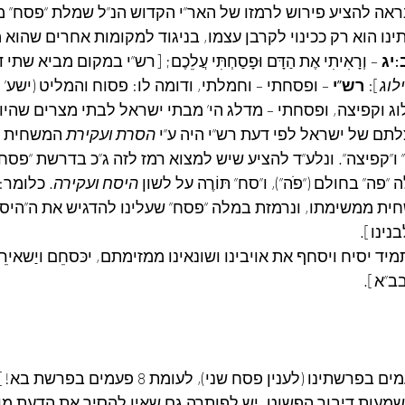
 נראה להציע פירוש לרמזו של האר”י הקדוש הנ”ל שמלת “פסח” מ
נו הוא רק ככינוי לקרבן עצמו, בניגוד למקומות אחרים שהוא
:יג
 – וְרָאִיתִי אֶת הַדָּם וּפָסַחְתִּי עֲלֵכֶם; [רש”י במקום מביא שתי
לוג
]: 
רש”י 
– ופסחתי – וחמלתי, ודומה לו: פסוח והמליט (ישע’ ל
ג וקפיצה, ופסחתי – מדלג הי’ מבתי ישראל לבתי מצרים שהיו 
צלתם של ישראל לפי דעת רש”י היה ע”י 
הסרת ועקירת
 המשחית מ
” ו”קפיצה”. ונלע”ד להציע שיש למצוא רמז לזה ג”כ בדרשת “פסח” 
 “פה” בחולם (“פ
ה”), ו”סח” תּוֹרֶה על לשון 
היסח ועקירה
. כלומר: 
ית ממשימתו, ונרמזת במלה “פסח” שעלינו להדגיש את ה”היסח
נינו].
 יסיח ויסחף את אויבינו ושונאינו ממזימתם, יכּסחֵם ויַשאירֵם
ב”א].
שמעות דיבור הפשוט, יש לפותרה גם שאין להסיר את הדעת מן 