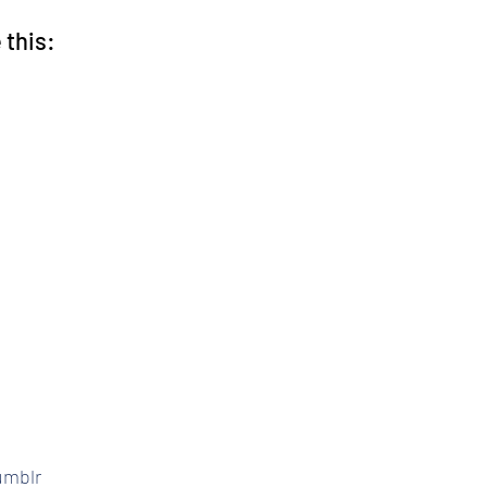
 this:
umblr