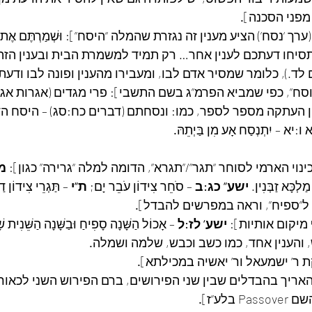
מפני הסכנה]
.
ך ‘נסח’) הציע מענין זה נגזרת שהמלה “היסח”]: וּשְׁמַרְתֶּם אֶת מִשְ
א תסיחו דעתכם לענין אחר… רק תמיד למשמרת הבית ובענין הזה 
ד.), כלומר שמסיר אדם לבו, ומעבירו מהענין ופונה לבו ודעתו
וסח”, כפי שמביא הפרמ”ג בשם התשבי]: פרי מגדים (אגרות אגרת
 העתקה מספר לספר, כמו: ונסחתם (דברים כח:סג) – היסח ה
א – יִתְנְסַח אָע מִן בַּיְתֵהּ
.
ינוי הארמי לסוחר “תגר”/”תגרא”, הדומה למלה “גרירה” כגון]: 
מ“
מַלְכָּא זַבְּנִין. 
ישע“ כג:ב
 – סֹחֵר צִידוֹן עֹבֵר יָם; 
ת“י
 – תַּגְרֵי צִידוֹן דַ
ל”ספיח”, וראה במפרשים להבדל]
.
 מיקום אותיות]: 
ישע‘ לז:ל
 – אָכוֹל הַשָּׁנָה סָפִיחַ וּבַשָּׁנָה הַשֵּׁנִית 
 והענין אחד, כמו כשב וכבש, שלמה ושמלה
.
 ר’ ישמעאל ור’ יאשיה במכילתא]
.
להאריך בהבדלים שבין שני הפירושים, ברם הפירוש השני לכאור
בלע”ז]
.