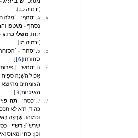
מט:כ). 
ש”ב יז:יג
 –
(ירמיה כב).
4. “סחף” – [מלה המורה על 
נסחף – נשטפו והחל
ז:ח). 
משלי כח:ג
 –
(ירמיה מו).
5. “סחר” – [הסוח
סחורתו
[6]
].
6. “סחש” – [פירות הנספחים ונגררים אחר זריעת השנה הקודמת
אָכוֹל הַשָּׁנָה סָפִיחַ וּ
הצומחים מהיוצא מ
האילנות
[8]
.
7. “כסח” – 
תה’ פ:יז
כה:ד) ת”א לא תכסח
וכמוהו: שְׂרֻפָה בָא
שרש)]: 
רש”י
 – כס
וכן: סחי ומאוס (איכ