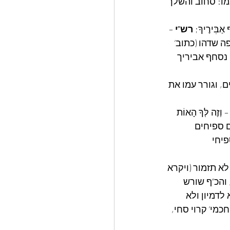
כמו: סחוב והשלך 
 אַבִּירֶיךָ; 
רש”י
 – 
 שדהו (כתוב’ 
 נסחף אביריך 
, וגורר עמו את 
– וְזֶה לְּךָ הָאוֹת 
 ספיחים 
פיחי 
א תזמור (ויקרא 
והכ”ף שורש 
א לדמיון ולא 
כמי’ קרוי סחי, 