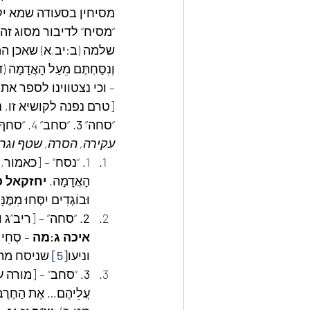
מסיחין בסעודה שמא יק
“מסיח” לדיבור מסוג זה, 
שלמה (ב:יב,א) שאכן ה
וְנִסַּחְתֶּם מֵעַל הָאֲדָמָ
– וכי נצטווינו לספר את
[טרם נפנה לקושיא זו, נתמ
“סחה” 
3
. “סחב” 4. “סחף” 5. “סחר” 6. “סחש” 7. “כסח” 8. “פסח”. ונראה להציע שמשותף לכולן עניני  
עקירה, הסרה, שטף וגר
1. “נסח” – [כאמור, המלה מורה תמיד על 
הָאֲדָמָה. 
יחזקאל כ
וּבוֹגְדִים יִסְּחוּ מִמֶּנָ
2
. “סחה” – [ריב”ג
איכה ג:מה
 – סְחִי ו
וניעו
[5]
 שניסח מתו
3
. “סחב” – [מורה ע
עֲלֵיהֶם… אֶת הַחֶרֶב ל