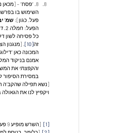
8. “פסח” – [מכאן
השימוש בו בפרשתי
פעל, כגון]: 
שמ’ יב
הפעל: 
חמלה
2.
די
כל פסיחה לשון דלו
זה
[10]
. [מנגנון ה
המכונה כאן “דילוג
אמנם בניקוד המלה
והקפצתי
 את המשח
במסירת הסיפור לב
[נשא תפילה שהקב”ה תמיד
ויקפיץ לנו את הגאולה ב
[1]
  [השרש מופיע 9 פעמים בפרשתינו (לענין פסח שני), לעומת 8 פעמים בפרשת בא!]
[2]
  [כלומר, בנוסף למ