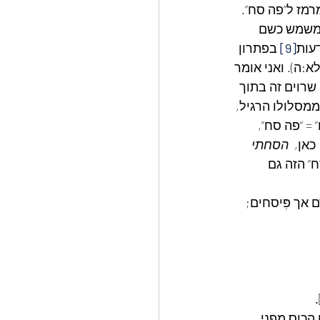
רמז ל”פה סח”. 
 משמש כשם 
 דעות
[9]
 בפתרון 
א:ה). ואני אומר 
שרוים זה בתוך 
מסלולו הרגיל, 
= “פה סח”, 
כאן,  
הסחתי 
” הזה גם 
 אך פִּיסחים; 
.
הכוס מפני 