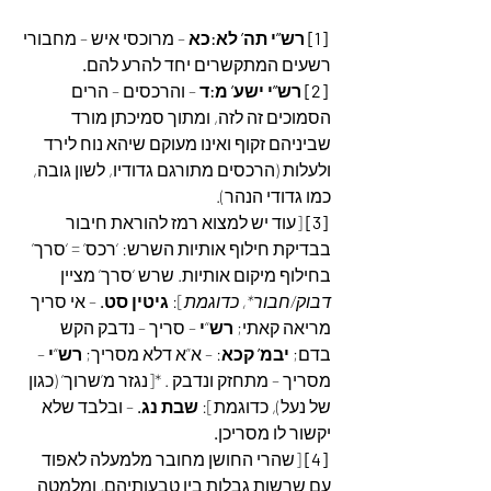
[1] רש”י תה’ לא:כא
 – מרוכסי איש – מחבורי 
רשעים המתקשרים יחד להרע להם
.
[2] רש”י ישע’ מ:ד
 – והרכסים – הרים 
הסמוכים זה לזה, ומתוך סמיכתן מורד 
שביניהם זקוף ואינו מעוקם שיהא נוח לירד 
ולעלות (הרכסים מתורגם גדודיו, לשון גובה, 
כמו גדודי הנהר).
[3]
 [עוד יש למצוא רמז להוראת חיבור 
בבדיקת חילוף אותיות השרש: ‘רכס’ = ‘סרך’ 
בחילוף מיקום אותיות. שרש ‘סרך’ מציין  
דבוק/חבור*, כדוגמת
]: 
גיטין סט. 
– אי סריך 
מריאה קאתי; 
רש
“
י
 – סריך – נדבק הקש 
בדם; 
יבמ’ קכא
: – א”א דלא מסריך; 
רש
“
י
 – 
מסריך – מתחזק ונדבק . *[נגזר מ’שרוך’ (כגון 
של נעל), כדוגמת]: 
שבת נג.
 – ובלבד שלא 
יקשור לו מסריכן
.
[4]
 [שהרי החושן מחובר מלמעלה לאפוד 
עם שרשות גבלות בין טבעותיהם, ומלמטה 