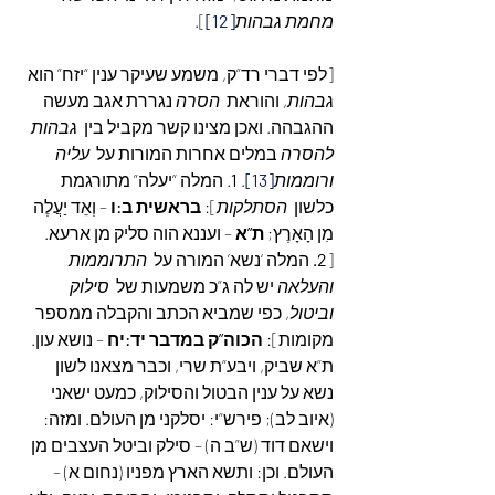
מחמת גבהות
[12]
].
[לפי דברי רד”ק, משמע שעיקר ענין “יזח” הוא  
גבהות
, והוראת  
הסרה
 נגררת אגב מעשה 
ההגבהה. ואכן מצינו קשר מקביל בין  
גבהות 
להסרה
 במלים אחרות המורות על  
עליה 
ורוממות
[13]
. 
1
. המלה “יעלה” מתורגמת 
כלשון  
הסתלקות
]: 
בראשית ב:ו
 – וְאֵד יַעֲלֶה 
מִן הָאָרֶץ; 
ת”א
 – ועננא הוה סליק מן ארעא. 
[
2.
 המלה ‘נשא’ המורה על  
התרוממות 
והעלאה
 יש לה ג”כ משמעות של  
סילוק  
וביטול
, כפי שמביא הכתב והקבלה ממספר 
מקומות]: 
הכוה”ק במדבר יד:יח
 – נושא עון. 
ת”א שביק, ויבע”ת שרי, וכבר מצאנו לשון 
נשא על ענין הבטול והסילוק, כמעט ישאני 
(איוב לב); פירש”י: יסלקני מן העולם. ומזה: 
וישאם דוד (ש”ב ה) – סילק וביטל העצבים מן 
העולם. וכן: ותשא הארץ מפניו (נחום א) – 