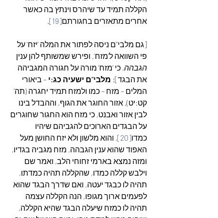
הקללה תמיד עד שיהרס וינתץ בה כאשר 
אחרים מתאזרים בחגורתם
[19]
.
[גם מלבי”ם ניסה לפתור את המלה ‘יזח’ על 
פי השוואה ל’מזח’, ופירש שמשותף להן ענין  
הגבהה
, כי ‘מזח’ מורה על חגורה המגביהה 
את הבגד]: 
מלבי”ם ישעיה כג:י
 – ביאורי 
המלים – מזח – כמו ולמזח תמיד יחגרה (תה’ 
קט:יט), אזור החוגר את הגוף, וההבדל בינו 
לבין אזור ואבנט, כי מזח הוא החגור שחוגרים 
על הבגדים הארוכים להגביהם שיהיו 
כמדו
[20]
, והוא מלשון ולא יזח החושן מעל 
האפוד שהוא ענין הגבהה, מזח מגביה בגדיו, 
ומזה נמצא בארמי זחוחי הלב, ואמר שם 
וילבש קללה כמדו, שהקללה תהיה כמדתו, 
תהיה לו כבגד יעטה, ואם שדרך הבגד שהוא 
לפעמים ארוך מגופו, הנה הקללה עצמה 
תהיה לו כמזח שיעלה הבגד שהיא הקללה, 