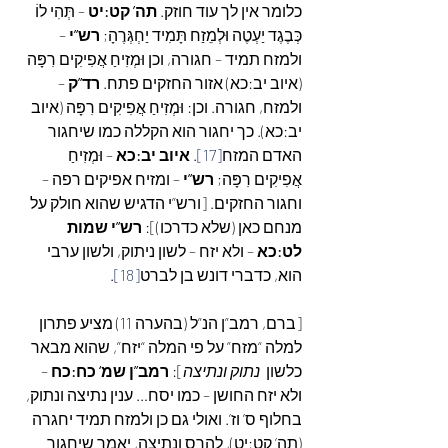
כלומר אין לך עוד חוזק. 
תה’ קט:יט
 – תְּהִי לוֹ 
כְּבֶגֶד יַעְטֶה וּלְמֵזַח תָּמִיד יַחְגְּרֶהָ; 
רש”י
 – 
ולמזח תמיד – חגורה, וכן וּמְזִיחַ אֲפִיקִים רִפָּה 
(איוב יב:כא) אזור החזקים פתח. 
רד”ק
 – 
ולמזח, חגורה. וכן: וּמְזִיחַ אֲפִיקִים רִפָּה (איוב 
יב:כא). כך יחגור הוא הקללה כמו שיחגור 
האדם המזח
[17]
. 
איוב יב:כא
 – וּמְזִיחַ 
אֲפִיקִים רִפָּה; 
רש”י
 – ומזיח אפיקים רפה – 
וחגור החזקים. [ורש”י הדגיש שהוא חולק על 
מנחם כאן (שלא כדרכו)]: 
רש”י שמות 
לט:כא
 – ולא יזח – לשון ניתוק, ולשון ערבי 
הוא, כדברי דונש בן לברט
[18]
.
[ברם, רמב”ן הנ”ל (בהערה 11) מציע פתרון 
למלה “מזח” על פי המלה “יזח”, שהוא מבאר 
כלשון  
נתוק ונתיצה
]: 
רמב”ן שמ‘ כח:כח
 – 
ולא יזח החושן – כמו יסח… ענין נתיצה ונתוק, 
בחלוף ס’ וז’. ואולי גם כן ולמזח תמיד יחגרה 
(תה’ קט:יט), להרס ונתיצה, יאמר שיחגור 