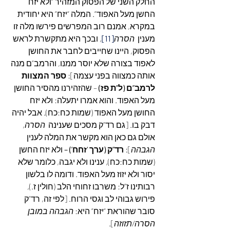
החלק השני של הפסוק המזהיר “ולא יזח 
החשן מעל האפוד”. המלה “יזח” היא יחודית 
במקרא, אמנם רוב המפרשים פירשו מלה זו 
מענין  
הסרה
[11]
, ובכך היא מתקשרת לראש 
הפסוק, היינו שחייבים לחבר את החושן 
לאפוד בצורה שלא יוסר ממנו, והרמב”ם מנה 
אותה כמצווה בפני עצמה]: 
ספר המצוות 
לרמב”ם (ל”ת פז)
 – שהזהירנו מהסיר החושן 
מעל האפוד. והוא אמרו יתעלה: ולא יזח 
החושן מעל האפוד (שמות כח:כח). אבל יהיה 
דבק בו. [גם רד”ק מסכים שענינה  
הסרה
, 
אולם גם כאן הוא מקשר את המלה לענין  
הגבהה
]: 
רד”ק (ערך ‘זחח’) –
 ולא יזח החשן 
(שמות כח:כח), ענינו ולא יגבה, כלומר שלא 
יסור ולא יזוז מעל האפוד. ודומה לו בלשון 
רבותינו ז”ל: משרבו זחוחי הלב (חולין ז.), 
פירוש גבוהי לב וגסי הרוח. [לפי זה, רד”ק 
סובר שהוראת “יזח” היא: 
הגבהה במובן 
הסרה/תזוזה
].