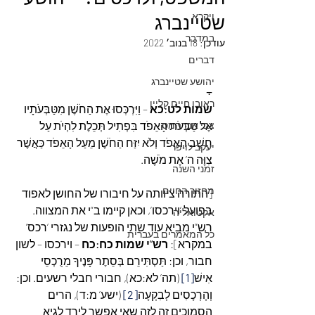
ויקרא
שטיינברג
במדבר
עודכן:
18 בנוב׳ 2022
דברים
יהושע שטיינברג
⨪
ראובן חיים קליין
שמות לט:כא
 – וַיִּרְכְּסוּ אֶת הַחֹשֶׁן מִטַּבְּעֹתָיו 
צבי אברהמס
אֶל טַבְּעֹת הָאֵפֹד בִּפְתִיל תְּכֵלֶת לִהְיֹת עַל 
חֵשֶׁב הָאֵפֹד וְלֹא יִזַּח הַחֹשֶׁן מֵעַל הָאֵפֹד כַּאֲשֶׁר 
יעקב לויפר
צִוָּה ה’ אֶת מֹשֶׁה.
זמני השנה
מחזור החיים
[התורה ציוותה על חיבורו של החושן לאפוד 
בפועל ‘וירכסו’, וכאן קיימו ב”י את המצווה. 
אקטואליה
רש”י מביא עוד שתי הופעות של נגזרי ‘רכס’ 
כל המאמרים בעברית
במקרא]: 
רש”י שמות כח:כח 
– וירכסו – לשון 
חבור, וכן: תַּסְתִּירֵם בְּסֵתֶר פָּנֶיךָ מֵרֻכְסֵי 
אִישׁ
[1]
 (תה’ לא:כא), חבורי חבלי רשעים. וכן: 
וְהָרְכָסִים לְבִקְעָה
[2]
 (ישע’ מ:ד), הרים 
הסמוכים זה לזה שאי אפשר לירד לגיא 