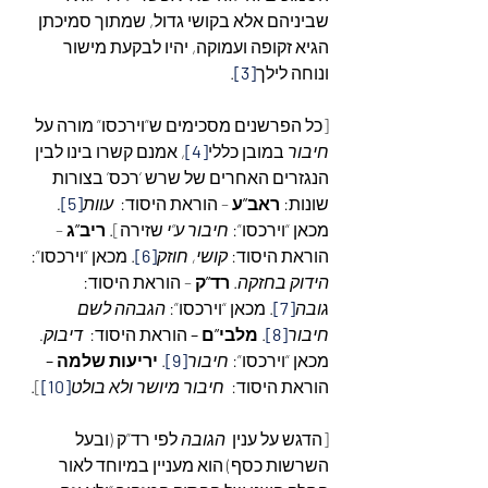
שביניהם אלא בקושי גדול, שמתוך סמיכתן 
הגיא זקופה ועמוקה, יהיו לבקעת מישור 
ונוחה לילך
[3]
.
[כל הפרשנים מסכימים ש”וירכסו” מורה על  
חיבור
 במובן כללי
[4]
, אמנם קשרו בינו לבין 
הנגזרים האחרים של שרש ‘רכס’ בצורות 
שונות: 
ראב”ע
 – הוראת היסוד:  
עוות
[5]
. 
מכאן “וירכסו”: 
חיבור ע”י 
שזירה]. 
ריב”ג
 – 
הוראת היסוד: 
קושי, חוזק
[6]
. מכאן “וירכסו”: 
הידוק בחזקה
. 
רד”ק
 – הוראת היסוד: 
גובה
[7]
. מכאן “וירכסו”: 
הגבהה לשם 
חיבור
[8]
. 
מלבי”ם – 
הוראת היסוד:  
דיבוק. 
מכאן “וירכסו”: 
חיבור
[9]
. 
יריעות שלמה – 
הוראת היסוד:  
חיבור מיושר ולא בולט
[10]
].
[הדגש על ענין  
הגובה
 לפי רד”ק (ובעל 
השרשות כסף) הוא מעניין במיוחד לאור 