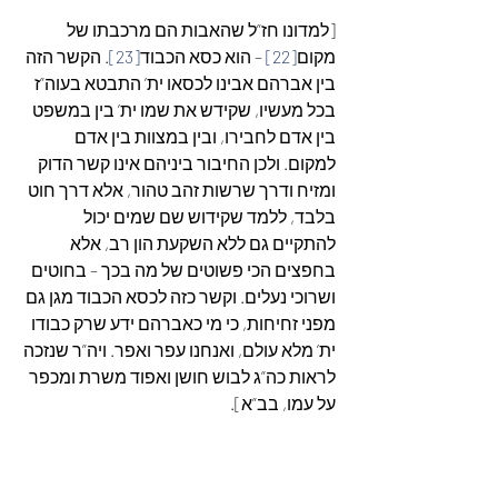
[למדונו חז”ל שהאבות הם מרכבתו של 
מקום
[22]
 – הוא כסא הכבוד
[23]
. הקשר הזה 
בין אברהם אבינו לכסאו ית’ התבטא בעוה”ז 
בכל מעשיו, שקידש את שמו ית’ בין במשפט 
בין אדם לחבירו, ובין במצוות בין אדם 
למקום. ולכן החיבור ביניהם אינו קשר הדוק 
ומזיח ודרך שרשות זהב טהור, אלא דרך חוט 
בלבד, ללמד שקידוש שם שמים יכול 
להתקיים גם ללא השקעת הון רב, אלא 
בחפצים הכי פשוטים של מה בכך – בחוטים 
ושרוכי נעלים. וקשר כזה לכסא הכבוד מגן גם 
מפני זחיחות, כי מי כאברהם ידע שרק כבודו 
ית’ מלא עולם, ואנחנו עפר ואפר. ויה”ר שנזכה 
לראות כה”ג לבוש חושן ואפוד משרת ומכפר 
על עמו, בב”א].