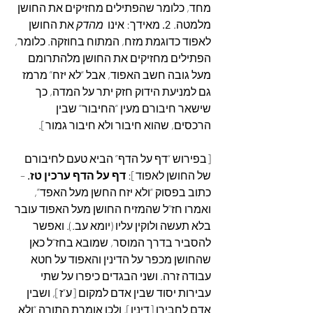
מחד, כלומר שהפתילים מחזיקים את החושן 
מלמטה. 
2.
 מאידך: אינו  
מהדק
 את החושן 
לאפוד כדוגמת מזח, המתוח בחוזקה. כלומר, 
הפתילים מחזיקים את החושן מלהתרומם 
מעל גובה חשב האפוד, אבל “לא יזח” מרמז 
גם למניעת הידוק חזק יתר על המדה, כך 
שישאר חיבורם מעין “החיבור” שבין 
הרכסים, שהוא חיבור ולא חיבור גמור].
[בפירוש “דף על הדף” הביא טעם לחיבורם 
של החושן לאפוד]: 
דף על הדף ערכין טז.
 – 
כתוב בפסוק “ולא יזח החשן מעל האפד”, 
ואמרו חז”ל שהמזיח החושן מעל האפוד עובר 
בלא תעשה ולוקין עליו (יומא עב.). ואפשר 
להסביר בדרך המוסר, שמובא בחז”ל כאן 
שהחושן מכפר על הדינין והאפוד על חטא 
עבודה זרה. ושני הבגדים כיפרו על שתי 
עבירות יסוד שבין אדם למקום [ע”ז], ושבין 
אדם לחבירו [דינין]. ולכן אומרת התורה “ולא 