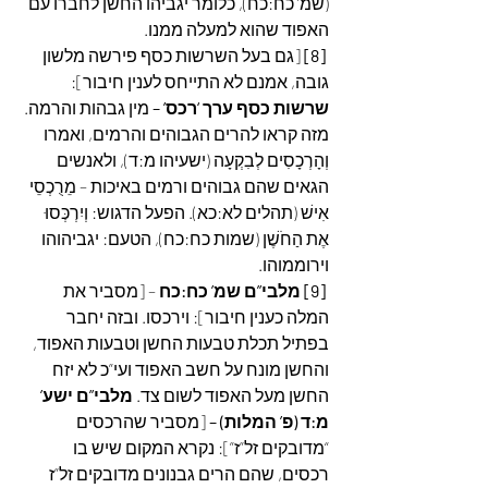
(שמ’ כח:כח), כלומר יגביהו החשן לחברו עם 
האפוד שהוא למעלה ממנו.
[8]
 [גם בעל השרשות כסף פירשה מלשון 
גובה, אמנם לא התייחס לענין חיבור]: 
שרשות כסף ערך ‘רכס’ – 
מין גבהות והרמה. 
מזה קראו להרים הגבוהים והרמים, ואמרו 
וְהָרְכָסִים לְבִקְעָה (ישעיהו מ:ד), ולאנשים 
הגאים שהם גבוהים ורמים באיכות – מֵרֻכְסֵי 
אִישׁ (תהלים לא:כא). הפעל הדגוש: וְיִרְכְּסוּ 
אֶת הַחֹשֶׁן (שמות כח:כח), הטעם: יגביהוהו 
וירוממוהו.
[9] מלבי”ם שמ’ כח:כח
 – [מסביר את 
המלה כענין חיבור]: וירכסו. ובזה יחבר 
בפתיל תכלת טבעות החשן וטבעות האפוד, 
והחשן מונח על חשב האפוד ועי”כ לא יזח 
החשן מעל האפוד לשום צד. 
מלבי”ם ישע’ 
מ:ד (פ’ המלות) – 
[מסביר שהרכסים 
“מדובקים זל”ז”]: נקרא המקום שיש בו 
רכסים, שהם הרים גבנונים מדובקים זל”ז 