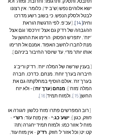
תתבטל ותסלק, ותרגומו: וחרובת. ומזה: ולא 
ישא אלוהים נפש (ש”ב יד), כלומר: אין רצונו 
לבטל ולסלק הנפש, כי בשוב רשע מדרכו 
וחיה
[14]
. [עכ”פ, לפי הדגשת הוראת  
ההגבהה
 של רד”ק גם אצל “וירכסו” וגם אצל 
“יזח”, יתפרש הפסוק: הרימו את החושן על 
מנת לחברו לחשב האפוד, אמנם אל תרימו 
אותו יותר מדי, עד שיוסר החיבור ביניהם].
[בענין שרשה של המלה ‘יזח’, רד”ק וריב”ג 
חיברוה בערך ‘זחח’. מנחם, כדרכו, חברה 
בערך ‘זח’, אולם הוסיף במחלקתה גם את 
המלה ‘מזח’]: 
מנחם (ערך ‘זח’) –
 ולא יזח 
החשן
[15]
, ולמזח תמיד
[16]
.
 [רוב המפרשים פתרו ‘מזח’ כלשון  
חגורה
 או  
חוזק
, כגון]: 
ישע’ כג:י
 – אֵין מֵזַח עוֹד; 
רש”י
 – 
מזח ל’ אזור כמו: ולמזח תמיד יחגרה (תה’ 
קט:יט) וכל אזור ל’ חוזק. 
רד”ק
 – אין מזח עוד, 