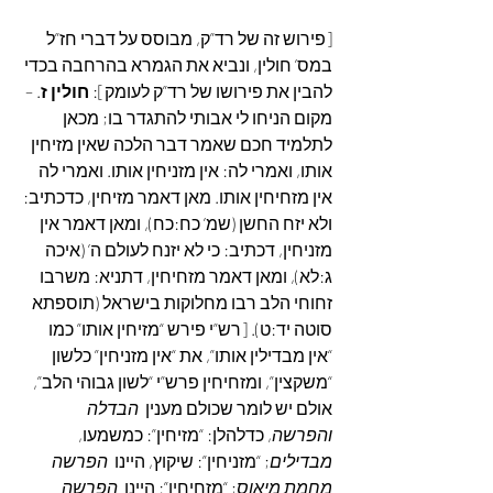
[פירוש זה של רד”ק, מבוסס על דברי חז”ל 
במס’ חולין, ונביא את הגמרא בהרחבה בכדי 
להבין את פירושו של רד”ק לעומק]: 
חולין ז
. – 
מקום הניחו לי אבותי להתגדר בו; מכאן 
לתלמיד חכם שאמר דבר הלכה שאין מזיחין 
אותו, ואמרי לה: אין מזניחין אותו. ואמרי לה 
אין מזחיחין אותו. מאן דאמר מזיחין, כדכתיב: 
ולא יזח החשן (שמ’ כח:כח), ומאן דאמר אין 
מזניחין, דכתיב: כי לא יזנח לעולם ה’ (איכה 
ג:לא), ומאן דאמר מזחיחין, דתניא: משרבו 
זחוחי הלב רבו מחלוקות בישראל (תוספתא 
סוטה יד:ט). [רש”י פירש “מזיחין אותו” כמו 
“אין מבדילין אותו”, את “אין מזניחין” כלשון 
“משקצין”, ומזחיחין פרש”י “לשון גבוהי הלב”, 
אולם יש לומר שכולם מענין  
הבדלה 
והפרשה
, כדלהלן: “מזיחין”: כמשמעו,  
מבדילים
; “מזניחין”: שיקוץ, היינו  
הפרשה 
מחמת מיאוס
; “מזחיחין”: היינו  
הפרשה 