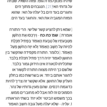
שיהיה מכוון למדת גופו. ומזה השאיל שם זה 
על גדותי האי
[21]
, הנגבהים מתוך הים 
וחוגרים בעד הים בל יעלה על האי, שהוא 
המזח המגביה את האי, והחוגר בעד הים.
[שמא ניתן להציע קשר שלישי. הרי התורה 
אומרת]: 
שמ’ כח:כח
 – וְיִרְכְּסוּ אֶת הַחֹשֶׁן 
מִטַּבְּעֹתָיו אֶל טַבְּעֹת הָאֵפוֹד בִּפְתִיל תְּכֵלֶת 
לִהְיוֹת עַל חֵשֶׁב הָאֵפוֹד וְלֹא יִזַּח הַחֹשֶׁן מֵעַל 
הָאֵפוֹד. [כלומר, התורה מקפידה שהקשר בין 
החושן לאפוד יהיה דרך פתיל תכלת בלבד, 
שתכליתו לכאורה אינו הידוק גמור בלבד, 
שלשם כך היתה מצווה התורה לקשור או 
לחגור אותם ביחד, או בשרשות כמו בחלק 
העליון של החושן. אלא שקשר זה צריך להיות 
כדוגמת רכסים, שהם מעין גדותיו של נהר, 
הסמוכים זה לזה אבל לא מחוברים ממש. 
בכך משמש הביטוי “ולא יזח” בשתי הוראותיו: 
1.
עליה
 – שלא יעלה מעל גובה חשב האפוד 