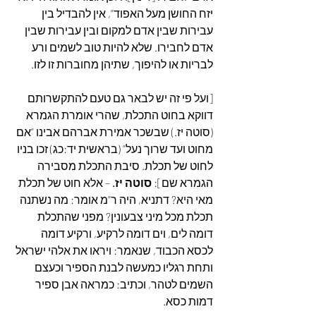
יזח החושן מעל האפוד”, אין להבדיל בין 
עבירות שבין אדם למקום ובין עבירות שבין 
אדם לחבירו. שלא להיות טוב לשמים ורע 
לבריות או להיפוך, שתיהן מחוברות זו לזו.
[ועל פי זה יש לבאר גם טעם להתקשרותם 
דווקא בחוט התכלת, שהרי אומרת הגמרא 
(סוטה יז.) שבשכר אמירת אברהם אבינו “אם 
מחוט ועד שרוך נעל” (בראשית יד:כג) זכו בניו 
לחוט של תכלת. סיבת התכלת מסבירה 
הגמרא שם]: 
סוטה יז.
 – אלא חוט של תכלת 
מאי היא? דתניא, היה ר”מ אומר: מה נשתנה 
תכלת מכל מיני צבעונין? מפני שהתכלת 
דומה לים, וים דומה לרקיע, ורקיע דומה 
לכסא הכבוד, שנאמר: ויראו את אלהי ישראל 
ותחת רגליו כמעשה לבנת הספיר וכעצם 
השמים לטהר, וכתיב: כמראה אבן ספיר 
דמות כסא.