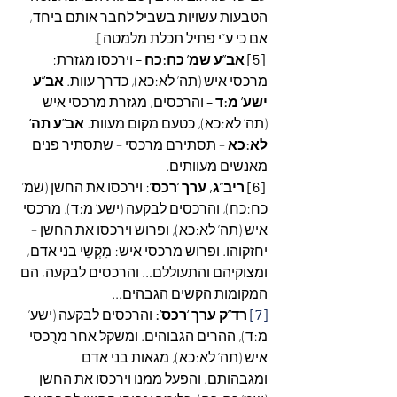
הטבעות עשויות בשביל לחבר אותם ביחד, 
אם כי ע”י פתיל תכלת מלמטה].
[5] אב”ע שמ’ כח:כח – 
וירכסו מגזרת: 
מרכסי איש (תה’ לא:כא), כדרך עוות. 
אב”ע 
ישע’ מ:ד – 
והרכסים, מגזרת מרכסי איש 
(תה’ לא:כא), כטעם מקום מעוות. 
אב”ע תה’ 
לא:כא 
– תסתירם מרכסי – שתסתיר פנים 
מאנשים מעוותים.
[6] ריב”ג, ערך ‘רכס’
: וירכסו את החשן (שמ’ 
כח:כח), והרכסים לבקעה (ישע’ מ:ד), מרכסי 
איש (תה’ לא:כא), ופרוש וירכסו את החשן – 
יחזקוהו. ופרוש מרכסי איש: מִקְשֵי בני אדם, 
ומצוקיהם והתעוללם… והרכסים לבקעה, הם 
המקומות הקשים הגבהים…
[7]
 רד”ק ערך ‘רכס’:
 והרכסים לבקעה (ישע’ 
מ:ד), ההרים הגבוהים. ומשקל אחר מרֻכסי 
איש (תה’ לא:כא), מגאות בני אדם 
ומגבהותם. והפעל ממנו וירכסו את החשן 