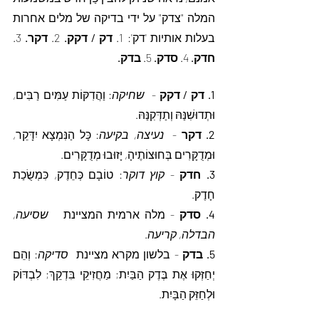
המלה "צדק" על ידי בדיקה של מלים אחרות 
בעלות אותיות 'דק': 1. 
דק / דקק.
 2. 
דקר.
 3. 
חדק.
 4. 
סדק.
 5. 
בדק.
1. דק / דקק
 -  
שחיקה
: וַהֲדִקּוֹת עַמִּים רַבִּים, 
וּתְדוּשִׁנַּהּ וְתַדְּקִנַּהּ.
2. דקר
 -  
נעיצה, בקיעה
: כָּל הַנִּמְצָא יִדָּקֵר, 
וּמְדֻקָּרִים בְּחוּצוֹתֶיהָ, יָזוּבוּ מְדֻקָּרִים. 
3. חדק
 - 
קוץ דוקר
: טוֹבָם כְּחֵדֶק, כִּמְשֻׂכַת 
חָדֶק.
4. סדק
 - מלה ארמית המציינת   
שסיעה, 
הבדלה, קריעה
. 
5. בדק
 - בלשון מקרא מציינת  
סדיקה
: וְהֵם 
יְחַזְּקוּ אֶת בֶּדֶק הַבַּיִת; מַחֲזִיקֵי בִּדְקֵךְ; לִבְדּוֹק 
וּלְחַזֵּק הַבָּיִת.