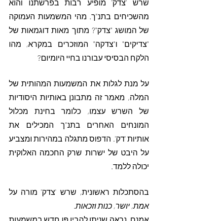
שרש 'צדק' מופיע רבות בפרשתנו והוא 
מהשכיחים בתנ"ך. מהי המשמעות העמוקה 
של המושג "צדק"? מתוך מאות דוגמאות של 
"צדיקים" ו"צדקה" המוזכרים במקרא, מהו 
הלקח הבסיסי עבורנו בחיי היומיום?
על מנת לגלות את המשמעות המהותית של 
המלה, מאמר זה מתבונן באותיות היסודיות 
של השרש עצמו, כלומר בחינת מכלול 
המונחים האחרים בתנ"ך המכילים את 
אותיות 'דק'. הדפוס מתגלה במהירות ומצביע 
על היבט של ישרות שרק החכמה האלוקית 
יכולה ללמד.
בהסתכלות ראשונית, שרש 'צדק' מורה על 
אמת, יושר, כנות וזכאות
. 
אמנם, נראה שניתן להבין פַּן חדש במשמעות 