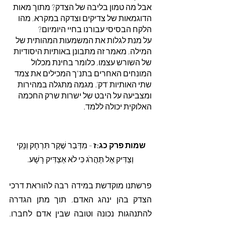
אבל מה טמון בליבה של הצדק? מתוך מאות 
הדוגמאות של צדיקים וצדקה במקרא, מהו 
הלקח הבסיסי עבורנו בחיי היומיום?
על מנת לגלות את המשמעות המהותית של 
המילה, מאמר זה מתבונן באותיות היסודיות 
של השורש עצמו, כלומר בחינת מכלול 
המונחים האחרים בתנ"ך המכילים את צמד  
שתי האותיות 'דק'. מגמה מתגלה במהירות 
ומצביעה על היבט של ישרות שרק החכמה 
האלוקית יכולה ללמד.
שמות פרק כג:ז
 - מִדְּבַר שֶׁקֶר תִּרְחָק וְנָקִי 
וְצַדִּיק אַל תַּהֲרֹג כִּי לֹא אַצְדִּיק רָשָׁע.
פרשתנו מוקדשת במידה רבה להוראת דרכי 
הצדק בהן ינהג האדם, תוך מתן הגדרה 
להתנהגות נכונה וטובה שבין אדם לחברו. 