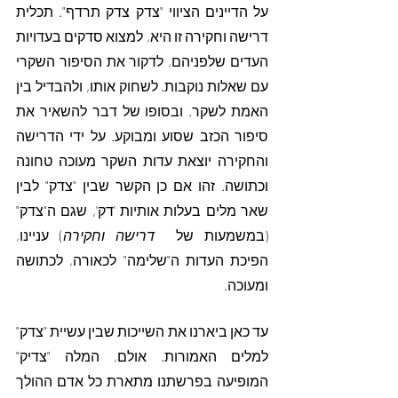
על הדיינים הציווי "צדק צדק תרדף". תכלית 
דרישה וחקירה זו היא, למצוא סדקים בעדויות 
העדים שלפניהם, לדקור את הסיפור השקרי 
עם שאלות נוקבות. לשחוק אותו, ולהבדיל בין 
האמת לשקר. ובסופו של דבר להשאיר את 
סיפור הכזב שסוע ומבוקע. על ידי הדרישה 
והחקירה יוצאת עדות השקר מעוכה טחונה 
וכתושה. זהו אם כן הקשר שבין "צדק" לבין 
שאר מלים בעלות אותיות 'דק', שגם ה"צדק" 
(במשמעות של 
 דרישה וחקירה
) עניינו, 
הפיכת העדות ה"שלימה" לכאורה, לכתושה 
ומעוכה.  
עד כאן ביארנו את השייכות שבין עשיית "צדק" 
למלים האמורות. אולם, המלה "צדיק" 
המופיעה בפרשתנו מתארת כל אדם ההולך 