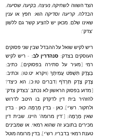
הצד השווה  
לשחיקה, נעיצה, בקיעה, שסיעה, 
הבדלה, קריעה וסדיקה 
הוא: חפץ או ענין 
שאינו שלם. מכאן יש להציע קשר גם ללשון 
"צדק": 
ריש לקיש שואל על ההבדל שבין שני פסוקים 
העוסקים בצדק: 
סנהדרין לב:
 - ריש לקיש 
רמי [מעיר על סתירה בפסוקים], כתיב: 
בְּצֶדֶק תִּשְׁפֹּט עֲמִיתֶךָ (ויקרא יט:טו), וכתיב: 
צֶדֶק צֶדֶק תִּרְדֹּף (דברים טז:כ), הא כיצד? 
[מדוע בפסוק הראשון לא נכתב "בצדק צדק" 
להזהיר בית דין לדקדק בו היטב לדרוש 
ולחקור. רש"י]. כאן - בדין מְרֻמֶּה, כאן - בדין 
שאין מְרֻמֶּה; ["דין מרומה" היינו, שבית דין 
מכירים בתובע זה שהוא רמאי, או שמבינים 
טענת רמאי בדבריו. רש"י]. בדין מרומה מוטל 