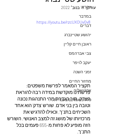
ויקרא
עודכן:
18 בנוב׳ 2022
במדבר
https://youtu.be/rzcUXOUvQv8
דברים
יהושע שטיינברג
ראובן חיים קליין
צבי אברהמס
יעקב לויפר
זמני השנה
מחזור החיים
תקציר המאמר לפרשת משפטים:
אקטואליה
פרשתינו מוקדשת במידה רבה להוראת 
הצדק, תוך הגדרת מַהִי התנהגות נכונה 
כל המאמרים בעברית
וטובה בין בני אדם. שורש 'צדק' הוא אחד 
השכיחים בתנ"ך, וכאילו להדגיש את 
מרכזיותו של מושג זה למצב האנושי, השורש 
הזה מופיע לא פחות מ-655 פעמים בכל 
התנ"ך.