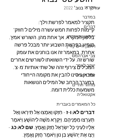
ויקרא
עודכן:
18 בנוב׳ 2022
במדבר
תקציר למאמר לפרשת וילך:
דברים
קיימות לפחות חמש עשרה מילים ל"חוזק" 
יהושע שטיינברג
בלשון המקרא, אך אחת מהן, השורש 'אמץ', 
מופיע בפרשת השבוע יותר מבכל פרשה 
ראובן חיים קליין
אחרת. במאמר זה אנו בוחנים את עומק 
צבי אברהמס
שורש זה, על ידי השוואתו לשורשים אחרים 
יעקב לויפר
המכילים צירוף זהה של שתי אותיות 'מ-צ'. 
ומכאן ניסינו להבין את מקומה הייחודי 
זמני השנה
במערך הרחב של המילים הנושאות 
מחזור החיים
משמעות כללית דומה.
אקטואליה
כל המאמרים בעברית
דברים לא:ו-ז
 - חִזְקוּ וְאִמְצוּ אַל תִּירְאוּ וְאַל 
תַּעַרְצוּ מִפְּנֵיהֶם. וַיִּקְרָא מֹשֶׁה לִיהוֹשֻׁעַ וַיֹּאמֶר 
אֵלָיו לְעֵינֵי כָל יִשְׂרָאֵל חֲזַק וֶאֱמָץ. 
שם לא:כג
 - 
וַיְצַו אֶת יְהוֹשֻׁעַ בִּן נוּן וַיֹּאמֶר חֲזַק וֶאֱמָץ.