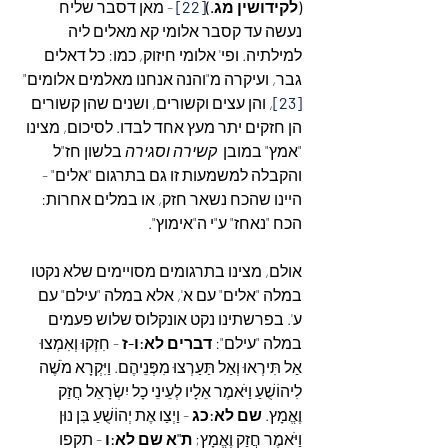
(לקידושין מג.)
[22]
 - מאן דסבר שליח 
נעשה עד קסבר אלומי קא מאלים ליה 
למילתיה. ופי' אלומי חיזוק, כמו: כל דאלים 
גבר, ועיקרה מ"והנה אנחנו מאלמים אלומים"
[23]
, והן עצים וקשורים, ושנים שהן קשורים 
הן חזקים יתר מעץ אחד לבדו. לסיכום, מצינו 
"אמץ" במובן  
קשירה וסגירה
 בלשון חז"ל 
והקבלה למשמעות זו גם בתרגום "אלים" - 
היינו שהכח נשאר חזק, או במלים אחרות: 
הכח "נאחז" ע"י ה"אימוץ".
אולם, מצינו בתרגומים מסויימים שלא נקטו 
במלה "אלים" עם א', אלא במלה "עילם" עם 
ע'. בפרשתינו נקט אונקלוס שלוש פעמים 
במלה "עילם": 
דברים לא:ו-ז
 - חִזְקוּ וְאִמְצוּ 
אַל תִּירְאוּ וְאַל תַּעַרְצוּ מִפְּנֵיהֶם. וַיִּקְרָא מֹשֶׁה 
לִיהוֹשֻׁעַ וַיֹּאמֶר אֵלָיו לְעֵינֵי כָל יִשְׂרָאֵל חֲזַק 
וֶאֱמָץ. 
שם לא:כג
 - וַיְצַו אֶת יְהוֹשֻׁעַ בִּן נוּן 
וַיֹּאמֶר חֲזַק וֶאֱמָץ; 
ת"א שם לא:ו
 - תקפו 