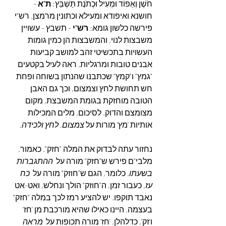
חֹשֶׁן וְאֵפוֹד וּמְעִיל וּכְתֹנֶת תַּשְׁבֵּץ; 
ת"א
 - 
חושנא ואיפודא ומעילא וכתונין מרמצן. רש"י 
פירשה כלשון גומא: 
רש"י
 - תשבץ - עשויין 
משבצות לנוי, והמשבצות הן כמין גומות 
העשויות בתכשיטי זהב למושב קביעות 
אבנים טובות ומרגליות. ראה לעיל בקטעים 
"גמץ" ו"קמץ" שכתבנו שהנתון בשוחה ופחת 
חש תחושת לחץ וצמצום, וכך גם האבן 
הטובה מוחזקת בגומת המשבצת, מקום 
מצומצם והדוק. לסיכום, מלים המכילות 
אותיות 'מץ' מורות על 
צמצום, לחץ ולכידה
.
נחזור עתה לבדוק את המלה "חזק". כאמור, 
מלבי"ם פירש ש"חזק" מורה על  
ההתגברות 
בשעתו
. כלומר, הגם ש"חוזק" מורה על  
כח 
עז
, כעבור זמן, ה"חוזק" הולך ונחלש, ואט-אט 
נאבד תוקפו. יש להציע רמז לכך במלה "חזק" 
בעצמה, היינו כאילו שהיא מורכבת מן 'חז' 
ו'זק', כדלהלן. 'חז' מורה תכופות על  
מראה 