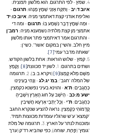
4. שמץ - לפי התרגום, הוא מלשון  
תמצית
: 
איוב ד:יב
 - וַתִּקַּח אָזְנִי שֵׁמֶץ מֶנְהוּ; 
תרגום
 - 
ואליפת אודני קצת דאתמצי מניה. 
איוב כו:יד
- וּמַה שֵּׁמֶץ דָּבָר נִשְׁמַע בּוֹ; 
תרגום
 - ומה די 
אתמצי מן קצת מלתיה נשמענא מניה; 
רמב"ן
- והתרגום אמר דאיתמצי פתר אותו מלשון 
מיץ חלב, והשי"ן במקום "אשר", כשי"ן: 
"שאתה מדבר עמי"
[7]
.
5. קמץ - שלוש הוראות; אחת בלשון הקודש, 
ושתים בתרגום: 1. לשון 
יד מכווצת
[8]
: וְקָמַץ 
מִשָּׁם מְלֹא קֻמְצוֹ
[9]
 (ויקרא ב:ב). 2. תרגומה 
של המלה "חגב": 
במ' יג:לג
 - וַנְּהִי בְעֵינֵינוּ 
כַּחֲגָבִים; 
ת"א
 - והוינא בעיני נפשנא כקמצין. 
ישע' מ:כב
 - הַיֹּשֵׁב עַל חוּג הָאָרֶץ וְיֹשְׁבֶיהָ 
כַּחֲגָבִים; 
ת"י
 - וְכָל יַתְבֵי אַרְעָא חֲשִׁיבִין 
קֳדָמוֹהִי כְּקַמְצִין. נראה להציע שנקרא החגב 
"קמצא" ע"ש שרגליו עומדות מכווצות תמיד, 
ומוכנות לנתר על הארץ. 3. תרגומה של מלת 
"גומץ" (
פֶּחָת, שוחה
), כפי שהביא רד"ק (ערך 