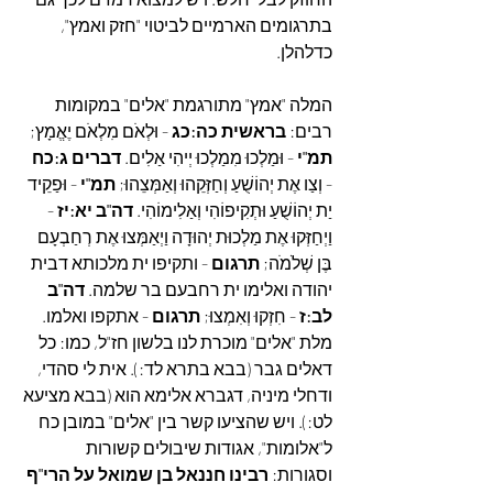
בתרגומים הארמיים לביטוי "חזק ואמץ", 
כדלהלן.
המלה "אמץ" מתורגמת "אלים" במקומות 
רבים: 
בראשית כה:כג
 - וּלְאֹם מִלְאֹם יֶאֱמָץ; 
תמ"י
 - וּמַלְכוּ מִמַלְכוּ יְיהִי אַלִים. 
דברים ג:כח
- וְצַו אֶת יְהוֹשֻׁעַ וְחַזְּקֵהוּ וְאַמְּצֵהוּ;
 תמ"י
 - וּפַקֵיד 
יַת יְהוֹשֻׁעַ וּתְקִיפוֹהִי וְאַלִימוֹהִי. 
דה"ב יא:יז
 - 
וַיְחַזְּקוּ אֶת מַלְכוּת יְהוּדָה וַיְאַמְּצוּ אֶת רְחַבְעָם 
בֶּן שְׁלֹמֹה; 
תרגום
 - ותקיפו ית מלכותא דבית 
יהודה ואלימו ית רחבעם בר שלמה. 
דה"ב 
לב:ז
 - חִזְקוּ וְאִמְצוּ; 
תרגום
 - אתקפו ואלמו. 
מלת "אלים" מוכרת לנו בלשון חז"ל, כמו: כל 
דאלים גבר (בבא בתרא לד:). אית לי סהדי, 
ודחלי מיניה, דגברא אלימא הוא (בבא מציעא 
לט:). ויש שהציעו קשר בין "אלים" במובן כח 
ל"אלומות", אגודות שיבולים קשורות 
וסגורות: 
רבינו חננאל בן שמואל על הרי"ף 