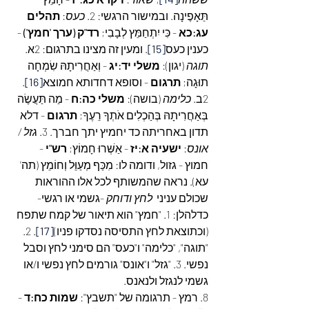
תֵּאָפֶינָה. ובמישור הרגשי: 2. 
כעס
: 
תהלים 
עג:כא
 - כִּי יִתְחַמֵּץ לְבָבִי; 
רד"ק (ערך 'חמץ')
 - 
כענין כעס
[15]
. ומעין זה מצינו בתרגום: 2א. 
תוגה
 (יגון): 
משלי יד:יג
 - וְאַחֲרִיתָהּ שִׂמְחָה 
תוּגָה; 
תרגום
 - וסופא דחדותא חמוצא
[16]
. 
2ב. 
כלימה
 (בושה): 
משלי כה:ח
 - מַה תַּעֲשֶׂה 
בְּאַחֲרִיתָהּ בְּהַכְלִים אֹתְךָ רֵעֶךָ; 
תרגום 
- דלא 
תדון באחריתה כד יחמיץ יתך חברך. 3. 
גזל / 
אונס
: 
ישעיה א:יז
 - אַשְּׁרוּ חָמוֹץ; 
רש"י 
- 
חמוץ - גזול, ודומה לו: מִכַּף מְעַוֵּל וְחוֹמֵץ (תה' 
עא). נראה שהמשותף לכל אלו ההוראות 
שכולם עניני  
לחץ ודוחק
 -גשמי או רגשי- 
כדלהלן: 1. "חמץ" הוא תיאור של קמח שתפח 
(וכתוצאת לחץ התסיסה נסדקו פניו)
[17]
. 2. 
"תוגה", "כלימה" ו"כעס" הם סימני לחץ וסבל 
נפשי. 3. "גזל" ו"אונס" גורמים לחץ נפשי ו/או 
גשמי לנגזל ולנאנס.
8. רמץ - תרגומה של "תשבץ": 
שמות כח:ד
 - 