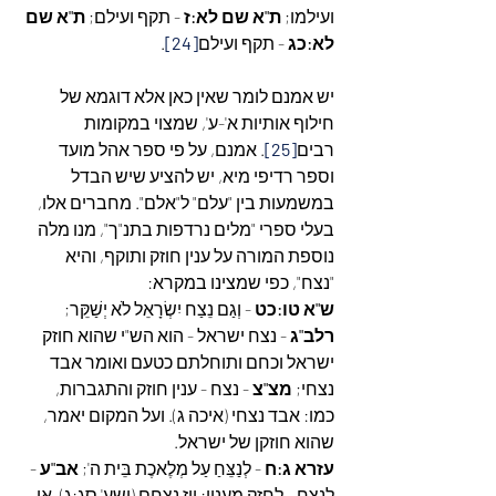
ועילמו; 
ת"א שם לא:ז
 - תקף ועילם; 
ת"א שם 
לא:כג
 - תקף ועילם
[24]
.
יש אמנם לומר שאין כאן אלא דוגמא של 
חילוף אותיות א'-ע', שמצוי במקומות 
רבים
[25]
. אמנם, על פי ספר אהל מועד 
וספר רדיפי מיא, יש להציע שיש הבדל 
במשמעות בין "עלם" ל"אלם". מחברים אלו, 
בעלי ספרי "מלים נרדפות בתנ"ך", מנו מלה 
נוספת המורה על ענין חוזק ותוקף, והיא 
"נצח", כפי שמצינו במקרא: 
ש"א טו:כט
 - וְגַם נֵצַח יִשְׂרָאֵל לֹא יְשַׁקֵּר; 
רלב"ג
 - נצח ישראל - הוא הש"י שהוא חוזק 
ישראל וכחם ותוחלתם כטעם ואומר אבד 
נצחי; 
מצ"צ
 - נצח - ענין חוזק והתגברות, 
כמו: אבד נצחי (איכה ג). ועל המקום יאמר, 
שהוא חוזקן של ישראל.
עזרא ג:ח
 - לְנַצֵּחַ עַל מְלֶאכֶת בֵּית ה'; 
אב"ע
 - 
לנצח - לחזק מענין: ויז נצחם (ישע' סג:ג), או 