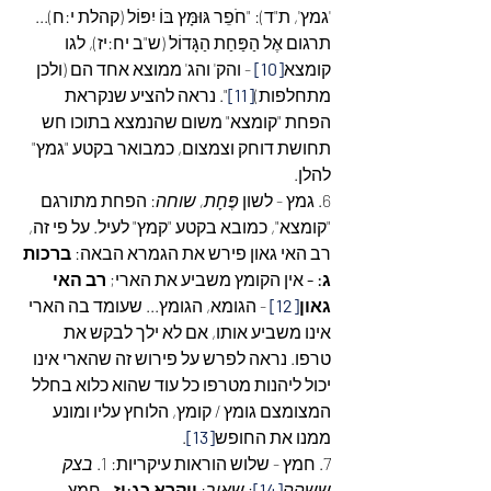
'גמץ', ת"ד): "חֹפֵר גּוּמָּץ בּוֹ יִפּוֹל (קהלת י:ח)... 
תרגום אֶל הַפַּחַת הַגָּדוֹל (ש"ב יח:יז), לגו 
קומצא
[10]
 - והק' והג' ממוצא אחד הם (ולכן 
מתחלפות)
[11]
". נראה להציע שנקראת 
הפחת "קומצא" משום שהנמצא בתוכו חש 
תחושת דוחק וצמצום, כמבואר בקטע "גמץ" 
להלן.
6. גמץ - לשון 
פֶּחָת, שוחה
: הפחת מתורגם 
"קומצא", כמובא בקטע "קמץ" לעיל. על פי זה, 
רב האי גאון פירש את הגמרא הבאה: 
ברכות 
ג: -
 אין הקומץ משביע את הארי; 
רב האי 
גאון
[12]
 - הגומא, הגומץ... שעומד בה הארי 
אינו משביע אותו, אם לא ילך לבקש את 
טרפו. נראה לפרש על פירוש זה שהארי אינו 
יכול ליהנות מטרפו כל עוד שהוא כלוא בחלל 
המצומצם גומץ / קומץ, הלוחץ עליו ומונע 
ממנו את החופש
[13]
.
7. חמץ - שלוש הוראות עיקריות: 1. 
בצק 
ששהה
[14]
;
 שאור
: 
ויקרא כג:יז
 - חָמֵץ 