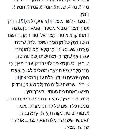
מיץ 3. מץ 4. שמץ 5. קמץ 6. גמץ 7. חמץ 8. 
רמץ.
1. מצה - לשון 
מיצוי
[4]
 ודוחק
 /
 לחץ
[5]
.
 רד"ק 
(ערך 'מצה') מביא מספר דוגמאות: וְנִמְצָה 
דָמוֹ (ויקרא א:טו), יִמָּצֵה אֶל יְסוֹד הַמִּזְבֵּחַ (שם 
ה:ט), וַיִּמֶץ טַל מִן הַגִּזָּה (שופ' ו:לח), שָׁתִית 
מָצִית (ישע' נא:יז), וּמֵי מָלֵא יִמָּצוּ לָמוֹ (תה' 
עג:י), אַךְ שְׁמָרֶיהָ יִמְצוּ יִשְׁתּוּ (שם עה:ט). 
2. מיץ - לשון 
מציצה
 לפי רד"ק (ערך 'מיץ'): כִּי 
מִיץ חָלָב יוֹצִיא חֶמְאָה (משלי ל:לג), כִּי אָפֵס 
הַמֵּץ (ישעיה טז:ד) - כלם ענין המציצה
[6]
.
3. מץ - שרשה של "מצה" (
לחם עוני
), ורד"ק 
הציע (כאחת מהצעותיו, בערך 'מץ'), 
ש"שרשה מצץ", לכאורה מפני שנמצה ונסחט 
ממנה כל רושם של לחות: מַצּוֹת תֹּאכֵלוּ 
(שמות יב:טו), מַצָּה תִהְיֶה (ויקרא ב:ה), 
"ואפשר ששרש המלה הזאת נצה... או יהיה 
שרשה מצץ".