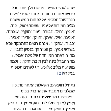
שרש 'אמץ' מופיע בפרשת וילך יותר מכל 
פרשה אחרת בתורה. מחברי ספרי "מלים 
הנרדפות" הסכימו על לפחות חמש עשרה 
מלים המורות על עניני  
עוצמה וחוזק
: "כח", 
"אומץ", "חיל", "גבורה", "עוז", "תוקף", "עוצמה", 
"אונים", "איל", "איתן", "חוזק", "אדיר", "אביר", 
"כביר", "עתק"
[1]
. אנחנו רוצים להתמקד עכ"פ 
בשרש 'אמץ', ובן זוגו 'חזק', בנסיון להבין: 1. 
מהי הוראתה המיוחדת של מלת "אמץ", 2. 
מה ההבדל בינה לבין תיבת "חזק", 3. ולמה 
מופיעות מלים אלו כעין זוג לעתים תכופות 
במקרא
[2]
.
נתחיל דווקא עם השאלות האחרונות, כיון 
שמלבי"ם מסביר את ההבדל בכ"מ 
בפירושיו, כמו: 
ישעיהו כח:ב
 - הִנֵּה חָזָק 
וְאַמִּץ לַאדֹנָי; 
מלבי"ם
 - חזק ואמץ. דבר חזק 
ואמיץ, החוזק מציין - ההתגברות בשעתו. 