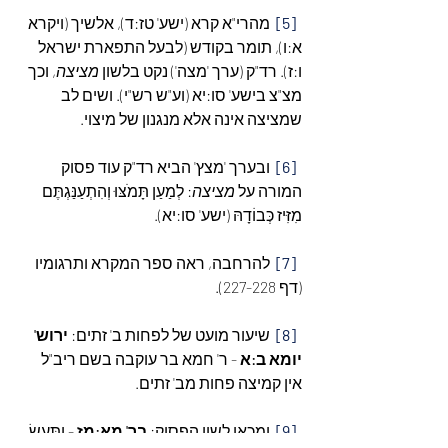
[5]
  מהרי"א קרא (ישע' טז:ד), אלשיך (ויקרא 
א:ו), תומר בקודש (לבעל התפארת ישראל 
ו:ז). רד"ק (ערך 'מצה') נקט בלשון 
מציצה
, וכך 
מצ"צ בישע' סו:יא (וע"ש רש"י). ושים לב 
שמציצה אינה אלא מנגנון של מיצוי.
[6]
  ובערך 'מצץ' הביא רד"ק עוד פסוק 
המורה על 
מציצה
: לְמַעַן תָּמֹצּוּ וְהִתְעַנַּגְתֶּם 
מִזִּיז כְּבוֹדָהּ (ישע' סו:יא).
[7]
  להרחבה, ראה ספר המקרא ותרגומיו 
(דף 227-228).
[8]
  שיעור מועט של לפחות ב' זתים: 
ירוש' 
יומא ב:א
 - ר' חמא בר עוקבה בשם ריב"ל 
אין קמיצה פחות מב' זתים.
[9]
  ומכאן לשון הפסוק: 
בר' מא:מז
 - וַתַּעַשׂ 