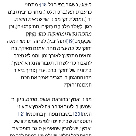
חיצוני
, כשגור בפי חז"ל
[18]
: מתחזי 
כרעבתנותא (ברכות לט:), מחזי כריבית (ב"מ 
יד:). וממלת "זק" מצינו  
שרשראות חזקות
, 
כגון: לֶאְסֹר מַלְכֵיהֶם בְּזִקִּים (תה' קמט:ח), וכן  
מתכות נקיות ומחוזקות
, כמו: מְזֻקָּק 
שִׁבְעָתָיִם
[19]
 (תה' יב:ז). לפי זה, תרמוז המלה 
"חזק" על  
כח עצום
 מחד, אמנם מאידך, כח 
זה אינו מתמשך לאורך זמן, וממילא נצרך 
לתגבור כדי לשרוד. תגבור זה נקרא "אמץ", 
בת זוגה של "חזק". ברם, עדיין צריך ביאור 
מהו המנגנון בו מגביר "אמץ" את הכח 
המכונה "חזק"?
מצינו "אמץ" בהוראת  
אטום, סתום
, כגון: ר' 
שמעון בן לעזר או' הרוצה לאמץ את עיני 
המת
[20]
 בשבת נופח יין בחוטמיו
[21]
(תוספתא שבת יז:יט). לפי משמעות זו של 
"אמץ", יש להבין שהאימוץ סוגר ותופס את 
החוזק לבל יחלש. ויש למצוא רמזים לכך גם 