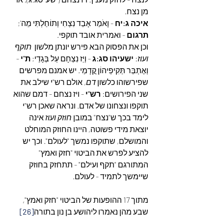
מן נצח.
איכה ג:יח
 - וָאֹמַר אָבַד נִצְחִי וְתוֹחַלְתִּי מֵה'; 
תרגום
 - ואמרית אובד תוקפי. 
וכן את הפסוק הבא פירש יונתן מלשון  
תוקף 
ועוז
: 
ישעיהו סג:ג 
- וְיֵז נִצְחָם עַל בְּגָדַי; 
ת"י
 - 
וְאֶתְבַּר תַּקִיפֵיהוֹן קֳדָמַי. יש אמנם מפרשים 
שפירשוהו כלשון 
דם
, אולם רש"י שילב את 
שני הפירושים: 
רש"י
 - ויז נצחם - דמם שהוא 
תוקפו ונצחונו של אדם. ונראה שאכן רש"י 
לימד בכך ש"נצח" במובן 
חוזק ועוז
 אינה 
יוצאת מידי פשוטה, היינו החוזק המוחלט 
והמושלם, שתוקפו נמשך "לעולם". וכך יש 
להציע לפרש את הביטוי "חזק ואמץ" 
המתורגם "תקף ועילם" - תתחזק בחוזק 
שיימשך לתמיד - לעולם.
מתוך 17 ההופעות של הביטוי "חזק ואמץ", 
שבע מהן נאמרו ליהושע בן נון בתורה
[26]