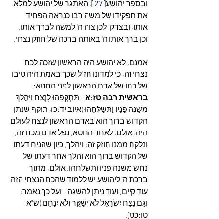
ובספר יהושע
[27]
. האתגר של יהושע למלא 
את תפקידו של משה רבו כנראה הפחיד 
אותו, ובצדק. לכן צוה ה' למשה לברך אותו, 
וכן ברך אותו ה' באותה ברכה של חוזק נצחי.
אמנם, לא יהושע היה הראשון שזכה לכח 
נצחי זה, כי למדונו חז"ל שכך באמת היה טיבו 
של כחו של אדם הראשון לפני החטא: 
בראשית רבה טז:א
 - תִּתְקְפֵהוּ לָנֶצַח וַיַּהֲלֹךְ 
מְשַׁנֶּה פָנָיו וַתְּשַׁלְּחֵהוּ (איוב יד:כ), תוקף שנתן 
הקדוש ברוך הוא באדם הראשון לנצח לעולם 
היה. אולם, לאחר החטא, נפל אדם מכח זה, 
ונלקח ממנו חוזק זה: ויהלך, כיון שהניח דעתו 
של הקדוש ברוך הוא והלך אחר דעתו של 
נחש משנה פניו ותשלחהו. אולם, מתוך 
ברכת ה' ליהושע יש ללמוד שהכח הנצחי הזה 
עוד קיים, ועוד ניתן להשגה - ועל כך נאמר: 
וְגַם נֵצַח יִשְׂרָאֵל לֹא יְשַׁקֵּר וְלֹא יִנָּחֵם (ש"א 
טו:כט).