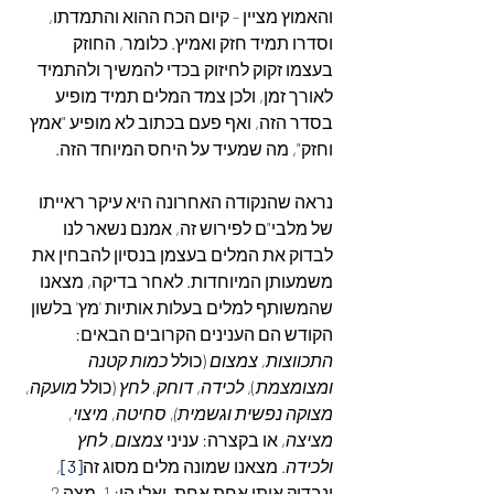
והאמוץ מציין - קיום הכח ההוא והתמדתו, 
וסדרו תמיד חזק ואמיץ. כלומר, החוזק 
בעצמו זקוק לחיזוק בכדי להמשיך ולהתמיד 
לאורך זמן, ולכן צמד המלים תמיד מופיע 
בסדר הזה, ואף פעם בכתוב לא מופיע "אמץ 
וחזק", מה שמעיד על היחס המיוחד הזה.
נראה שהנקודה האחרונה היא עיקר ראייתו 
של מלבי"ם לפירוש זה, אמנם נשאר לנו 
לבדוק את המלים בעצמן בנסיון להבחין את 
משמעותן המיוחדות. לאחר בדיקה, מצאנו 
שהמשותף למלים בעלות אותיות 'מץ' בלשון 
הקודש הם הענינים הקרובים הבאים: 
התכווצות, צמצום
 (כולל 
כמות קטנה 
ומצומצמת
), 
לכידה
, 
דוחק, לחץ 
(כולל 
מועקה, 
מצוקה נפשית וגשמית), סחיטה, מיצוי, 
מציצה
, או בקצרה: עניני 
צמצום, לחץ 
ולכידה
. מצאנו שמונה מלים מסוג זה
[3]
, 
ונבדוק אותן אחת אחת, ואלו הן: 1. מצה 2. 