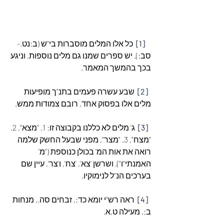
[1]
  כל אלו המלים מוסברות בי"ש (ב:נט.-
סב:). יש ספרים שמנו גם מלים נוספות, וניגע 
בכך בהמשך המאמר.
[2]
  שבע עשרה פעמים בתנ"ך מופיעות 
מלים אלו בפסוק אחד, רובם צמודות ממש.
[3]
  ג' מלים לא כללנו בקבוצה זו: 1. "מצא", 2. 
"מצח", 3. "מצר", מפני שבעל החשק שלמה 
רואה את אות המ' בכולן כנוספת ("מ' 
האמנתי"ו"), ושרשן 'צא', 'צח', ו'צר', עיין שם 
בערכים הנ"ל לנימוקיו.
[4]
  ראה רש"י יומא כד:, זבחים סה., מנחות 
ב:, מעילה ט,א.