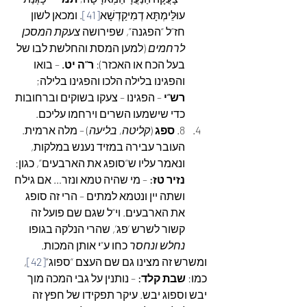
עוּלֵּימְתָּא דְמִיקַדְשָׁא
[41]
. ומכאן לשון 
חז”ל “הפגנה”, שפירושה 
צעקת המסכן 
לרחמים
 (למען המסת והחלשת לבו של 
בעל הכח או האכזר): 
ר”ה יט.
 – בואו 
והפגינו בלילה הלכו והפגינו בלילה; 
רש”י
 – הפגינו – צעקו בשוקים וברחובות 
כדי שישמעו השרים וירחמו עליכם.
8. 
ספג
 (
קליטה, בליעה
) – מלה ארמית. 
העובר עבירה במזיד נענש במלקות, 
ונאמר עליו ש”סופג את הארבעים”, כגון: 
נזיר טז:
 – מי שהיה טמא ונזר… אם גילח 
ושתה יין ונטמא למתים – הרי זה סופג 
את הארבעים. וי”ל שגם שם פועל זה 
קשור לשרש ‘פג’, שהרי הנלקה בגופו 
נחלש ונחסר
 כחו ע”י אותן המכות.
ומשרש זה מצינו גם שם העצם “ספוג”
[42]
, 
כמו: 
שבת קלד:
 – נותנין על גבי המכה מוך 
יבש וספוג יבש. עיקר תפקידו של חפץ זה 