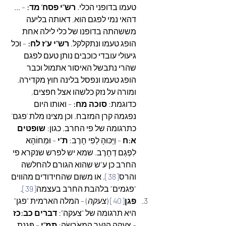
טעמו בדופני הכלי. 
רש”י פסח’ מד:
 – …
דהאי נמי לפגם הוא, דאותה בליעה 
מששהתה בדופנו של כלי לילה אחת 
הופג טעמו ונתקלקל. 
רש”י ע”ז לח:
 – וכל 
גיעולי עובדי כוכבים נותן טעם לפגם 
שהרי נתבשל האיסור אתמול וכבר 
הופג טעמו ונפסל בלינה חוץ מקדירה. 
ומורה על נזק כלשהו אצל חפצים, 
כדוגמת: 
סוכה מח:
 – ואותו היום 
נפגמה קרן המזבח. וכן מצינו מלת ‘פגם’ 
כתרגומה של פי החרב, כגון: 
שופטים 
א:ח
 – וַיַּכּוּהָ לְפִי חָרֶב; 
ת”י
 – וּמְחוֹהָא 
לִפְגַם דְחָרֶב. שמא יש לפרש שנקרא פי 
החרב כן ע”ש שהוא הגורם להחלשה 
והרס
[38]
, או משום שהחידודים מהווים 
“פגמים” בלהבת החרב בעצמה
[39]
.
פגן
[40]
 (
צעקה
) – המלה הארמית “פגן” 
היא תרגומה של “צעקה”: 
דברים כב:כז
– צָעֲקָה הַנַּעֲרָ הַמְאֹרָשָׂה; 
תמ”י
 – פָּגְנַת 