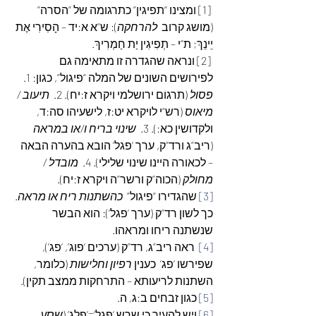
 [1] ומצינו “תפיגין” כתרגומה של “הסרה” 
(מושג קרוב  
להרחקה
): ש”א א:יד – הָסִירִי אֶת 
יֵינֵךְ; ת”י – תְפִיגִין יַת חַמְרִיךְ.
 [2] ונראה שהגדרה זו מתאימה גם 
לפירושים השונים של המלה “פיגול”, כגון: 1.  
פסול
 (תרגום ירושלמי ויקרא ז:יח). 2.  
תיעוב / 
מיאוס
 (רש”י לויקרא יט:ז, לישעיהו סה:ד, 
ולקדושין כא:). 3.  
שינוי בריח ו/או במראה 
(ריב”ג ורד”ק, ערך ‘פגל’ הובא בהערה הבאה 
– לכאורה היינו שינוי שלילי). 4.  
מובדל / 
מחולק
 (הכוה”ק ורשר”ה ויקרא ז:יח).
[3]
 שהגדירו “פיגול”  
כהשתנות ריח או מראה
. 
כך לשון רד”ק (ערך ‘פגל’): הוא הבשר 
שנשתנה ריחו ומראהו.
[4]
  ראה ריב”ג, רד”ק (ערכים ‘פוג’, ‘פג’), 
שפירשו ‘פג’  כענין 
רפיון וחלישות
 (כלומר, 
השתנות לריעותא – התרחקות ממצב תקין).
[5]
 כגון זבחים ב:ג, ה.
[6]
 ויש להעיר כי שרש ‘פגל’=’פלג’ (
שסע, 