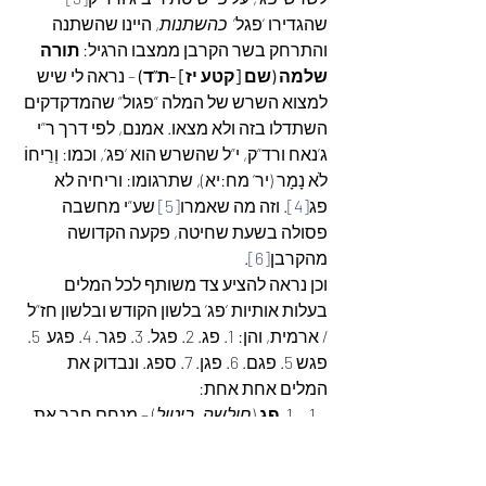
שהגדירו ‘פגל’  
כהשתנות
, היינו שהשתנה 
והתרחק בשר הקרבן ממצבו הרגיל: 
תורה 
שלמה (שם [קטע יז] -ת”ד)
 – נראה לי שיש 
למצוא השרש של המלה “פגול” שהמדקדקים 
השתדלו בזה ולא מצאו. אמנם, לפי דרך ר”י 
ג’נאח ורד”ק, י”ל שהשרש הוא ‘פג’, וכמו: וְרֵיחוֹ 
לֹא נָמָר (יר’ מח:יא), שתרגומו: וריחיה לא 
פג
[4]
. וזה מה שאמרו
[5]
 שע”י מחשבה 
פסולה בשעת שחיטה, פקעה הקדושה 
מהקרבן
[6]
.
וכן נראה להציע צד משותף לכל המלים 
בעלות אותיות ‘פג’ בלשון הקודש ובלשון חז”ל 
/ ארמית, והן: 1. פג. 2. פגל. 3. פגר. 4. פגע  5. 
פגש 5. פגם. 6. פגן. 7. ספג. ונבדוק את 
המלים אחת אחת:
1. 
פג
 (
חולשה, ביטול
) – מנחם חבר את 
המלים הבאות במחלקה א’ של ערך 
‘פג’: וַיָּפָג לִבּוֹ
[7]
, נְפוּגוֹתִי וְנִדְכֵּיתִי
[8]
, אַל 