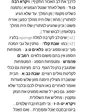
לרכך את לב האכזר התקיף): 
ויקרא רבה 
כו:ד
 – משל לאחד שנטל הגמוניא [נתמנה 
כשליט מקומי] מן המלך, עד שלא הגיע 
למתורין [מחוז] שלו היה מהלך כפגן [אזרח 
פשוט] וכיון שהגיע למתורין שלו היה מהלך 
בקלאמין [לבוש שרד].
 [42] שים לב לקרבה למלה sponge בלע”ז.
 [43] כמו: 
שבת קלד:
 – נותנין על גבי המכה 
מוך יבש וספוג יבש. 
כלאים ט:ג
 –  מטפחות 
הספג אין בהם משום כלאים; 
רמב”ם 
פהמ”ש
 – ומטפחות הספג – המטפחות 
שמנגבין בהן כל הגוף. ברם, מצינוה גם ככלי 
לקליטת נוזלים רצויים: 
שבת כב:א
 – חבית 
שנשברה מצילין הימנה מזון שלש סעודות 
ואומר לאחרים באו והצילו לכם ובלבד שלא 
יספוג; גם כאן י”ל שהוא ממעיט את הנזק 
ומקטין / מחליש את השלולית.
ויקרא יט:ה-ז
 – וְכִי תִזְבְּחוּ זֶבַח שְׁלָמִים… 
בְּיוֹם זִבְחֲכֶם יֵאָכֵל וּמִמָּחֳרָת… וְאִם הֵאָכֹל 