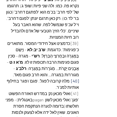
נקרא פה, כמו: ולה שני פיות (שופ’ ג). תרגומו 
של “לפי חרב” בכ”מ הוא “לפתגם דחרב” (כגון 
בר’ לד:כו); רק כאן תרגם יונתן “לפגם דחרב”. 
וי”ל עכ”פ שנמשל לפה, שהוא האבר בעל 
שיניים, “כלי הזין” הטבעי של אדם ולהבדיל 
רוב חיות המצויות.
 [39] כדמצינו אצל חידודי המסור, מתוארים 
כ”פגימות”, כדוגמת: 
ש”ב יב:לא
 – וַיָּשֶׂם 
בַּמְּגֵרָה וּבַחֲרִצֵי הַבַּרְזֶל; 
רש”י 
– מגרה – סכין 
פגום פגימות הרבה תכופות זו לזו. 
מ”א ז:ט 
– 
אֲבָנִים יְקָרֹת… מְגֹרָרוֹת בַּמְּגֵרָה; 
רלב”ג
 – 
מגוררות במגרה… והוא חרב פגום מאד.
[40]
  מלה קרובה ל’פגל’, ‘פגם’ ו’פגר’ בחילוף 
אותיות למנ”ר.
 [41] ואולי מכאן נק’ במדרש האזרח הפשוט 
“פגן” (אולי מכאן לשון  paganבאנגלית) – מפני 
חולשתו (בדומה לנערה הנתקפת חסרת 
האונים, שאין לאל ידה אלא לצעוק ולנסות 