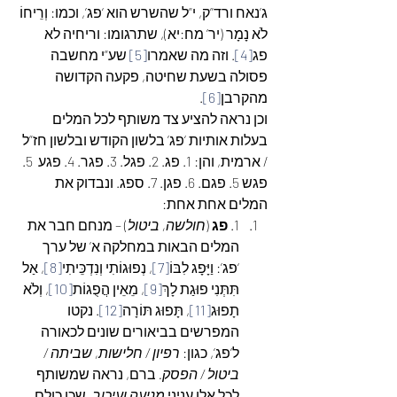
ג’נאח ורד”ק, י”ל שהשרש הוא ‘פג’, וכמו: וְרֵיחוֹ 
לֹא נָמָר (יר’ מח:יא), שתרגומו: וריחיה לא 
פג
[4]
. וזה מה שאמרו
[5]
 שע”י מחשבה 
פסולה בשעת שחיטה, פקעה הקדושה 
מהקרבן
[6]
.
וכן נראה להציע צד משותף לכל המלים 
בעלות אותיות ‘פג’ בלשון הקודש ובלשון חז”ל 
/ ארמית, והן: 1. פג. 2. פגל. 3. פגר. 4. פגע  5. 
פגש 5. פגם. 6. פגן. 7. ספג. ונבדוק את 
המלים אחת אחת:
1. 
פג
 (
חולשה, ביטול
) – מנחם חבר את 
המלים הבאות במחלקה א’ של ערך 
‘פג’: וַיָּפָג לִבּוֹ
[7]
, נְפוּגוֹתִי וְנִדְכֵּיתִי
[8]
, אַל 
תִּתְּנִי פוּגַת לָךְ
[9]
, מֵאֵין הֲפֻגוֹת
[10]
, וְלֹא 
תָפוּג
[11]
, תָּפוּג תּוֹרָה
[12]
. נקטו 
המפרשים בביאורים שונים לכאורה 
ל’פג’, כגון: 
רפיון / חלישות, שביתה / 
ביטול / הפסק.
 ברם, נראה שמשותף 
לכל אלו עניני 
מניעה ועיכוב
, שכן כולם 