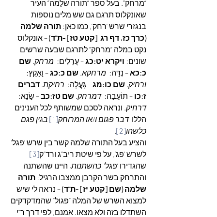
“מרחק”. בעל ספר “תורה שלֵמה” העיר 
שאונקלוס תרגם גם שש מלים נוספות 
בנגזרי שרש ‘רחק’, כמו כאן: 
תורה שלמה 
(כרך כז, דף רג  [קטע טז] -ת”ד)
 – אונקלוס 
נקט במלה “מרחק” לתרגם שבעה שרשים 
שונים: 
ויקרא יט:כג
 – עֲרֵלִים:  
מרחק
. 
שם 
כ:כא
 – נִדָּה:  
מרחקא
. 
שם כ:כג
 – וָאָקֻץ:  
ורחיק
. 
שם כו:מג
 – גָּעֲלָה:  
רחיקת
. 
דברים 
ז:כו
 – תוֹעֵבָה:  
דמרחק
. 
שם טז:כב
 – שָׂנֵא:  
דרחיק
. ונראה לסכם שמשותף לכל הענינים 
הללו  
דבר פגום ו/או המרוחק
[1]
 בגין פגם 
כלשהו
[2]
.
והציע בעל התורה שלמה קשר בין שרש ‘פגל’ 
לשרש ‘פג’, על פי שיטת ריב”ג ורד”ק
[3]
שהגדירו ‘פגל’  
כהשתנות
, היינו שהשתנה 
והתרחק בשר הקרבן ממצבו הרגיל: 
תורה 
שלמה (שם [קטע יז] -ת”ד)
 – נראה לי שיש 
למצוא השרש של המלה “פגול” שהמדקדקים 
השתדלו בזה ולא מצאו. אמנם, לפי דרך ר”י 