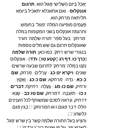
יֵאָכֵל בַּיּוֹם הַשְּׁלִישִׁי פִּגּוּל הוּא; 
תרגום 
אונקלוס
 – ואם אתאכלא יתאכיל ביומא 
תליתאה מרחק הוא.
פַּעֲמַיִם מופיעה המלה “פגול” בחומש, 
ותרגמה אונקלוס בשני המקומות במלה 
“מרחק”. בעל ספר “תורה שלֵמה” העיר 
שאונקלוס תרגם גם שש מלים נוספות 
בנגזרי שרש ‘רחק’, כמו כאן: 
תורה שלמה 
(כרך כז, דף רג  [קטע טז] -ת”ד)
 – אונקלוס 
נקט במלה “מרחק” לתרגם שבעה שרשים 
שונים: 
ויקרא יט:כג
 – עֲרֵלִים:  
מרחק
. 
שם 
כ:כא
 – נִדָּה:  
מרחקא
. 
שם כ:כג
 – וָאָקֻץ:  
ורחיק
. 
שם כו:מג
 – גָּעֲלָה:  
רחיקת
. 
דברים 
ז:כו
 – תוֹעֵבָה:  
דמרחק
. 
שם טז:כב
 – שָׂנֵא:  
דרחיק
. ונראה לסכם שמשותף לכל הענינים 
הללו  
דבר פגום ו/או המרוחק
[1]
 בגין פגם 
כלשהו
[2]
.
והציע בעל התורה שלמה קשר בין שרש ‘פגל’ 
לשרש ‘פג’, על פי שיטת ריב”ג ורד”ק
[3]