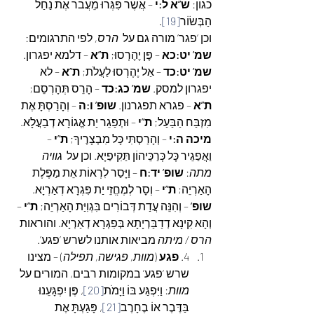
כגון: 
ש”א ל:י
 – אֲשֶׁר פִּגְּרוּ מֵעֲבֹר אֶת נַחַל 
הַבְּשׂוֹר
[19]
.
וכן ‘פגר’ מורה גם על  
הרס, 
לפי התרגומים: 
שמ’ יט:כא
 – פֶּן יֶהֶרְסוּ; 
ת”א
 – דלמא יפגרון. 
שמ’ יט:כד
 – אַל יֶהֶרְסוּ לַעֲלֹת; 
ת”א
 – לא 
יפגרון למסק. 
שמ’ כג:כד
 – הָרֵס תְּהָרְסֵם; 
ת”א
 – פגרא תפגרנון. 
שופ’ ו:ה
 – וְהָרַסְתָּ אֶת 
מִזְבַּח הַבַּעַל; 
ת”י
 – וּתְפַגֵר יַת אֱגוֹרָא דְבַעֲלָא. 
מיכה ה:י
 – וְהָרַסְתִּי כָּל מִבְצָרֶיךָ; 
ת”י
 – 
וַאֲפַגֵיר כָּל כְּרַכֵּיהוֹן תַּקִיפַיָא. וכן על  
גוויה 
מתה
: 
שופ’ יד:ח
 – וַיָּסַר לִרְאוֹת אֵת מַפֶּלֶת 
הָאַרְיֵה; 
ת”י
 – וְסָר לְמֶחֱזֵי יַת פִּגְרָא דְאַרְיָא. 
שופ’
 – וְהִנֵּה עֲדַת דְּבוֹרִים בִּגְוִיַּת הָאַרְיֵה; 
ת”י
 – 
וְהָא קִינָא דְדַבַּרְיָתָא בְּפִגְרָא דְאַרְיָא. והוראות  
הרס / מיתה
 מביאות אותנו לשרש ‘פגע’.
4. 
פגע
 (
מוות, פגישה, תפילה
) – מצינו 
שרש ‘פגע’ במקומות רבים, המורים על 
מוות
: וַיִּפְגַּע בּוֹ וַיָּמֹת
[20]
, פֶּן יִפְגָּעֵנוּ 
בַּדֶּבֶר אוֹ בֶחָרֶב
[21]
, פָּגַעְתָּ אֶת 