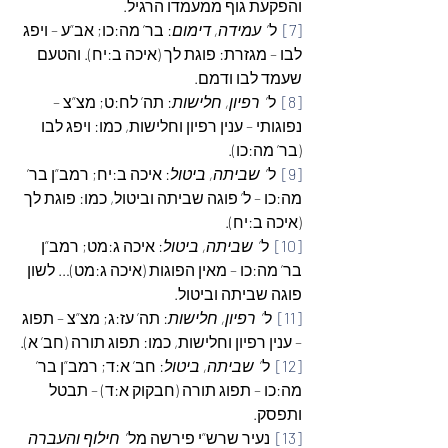
והפקעת גוף ממעמדו הרגיל.
[7]
  ל’  
עמידה, דימום
: בר’ מה:כו; אב”ע – ויפג 
לבו – מגזרת: פוגת לך (איכה ב:יח). והטעם 
שעמד לבו ודמם.
[8]
  ל’  
רפיון, חלישות
: תה’ לח:ט; מצ”צ – 
נפוגותי – ענין רפיון וחלישות, כמו: ויפג לבו 
(בר’ מה:כו).
[9]
  ל’  
שביתה, ביטול
: איכה ב:יח; רמב”ן בר’ 
מה:כו – ל’ פוגה שביתה וביטול, כמו: פוגת לך 
(איכה ב:יח).
[10]
  ל’  
שביתה, ביטול
: איכה ג:מט; רמב”ן 
בר’ מה:כו – מאין הפוגות (איכה ג:מט)… לשון 
פוגה שביתה וביטול.
[11]
  ל’  
רפיון, חלישות
: תה’ עז:ג; מצ”צ – תפוג 
– ענין רפיון וחלישות, כמו: תפוג תורה (חב’ א).
[12]
  ל’  
שביתה, ביטול
: חב’ א:ד; רמב”ן בר’ 
מה:כו – תפוג תורה (חבקוק א:ד) – תבטל 
ותפסק.
[13]
  נעיר שרש”י פירשה מל’  
חילוף והעברה 