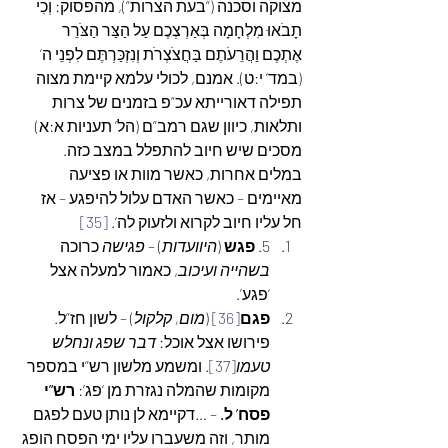
מצוקה וסכנה (“בעת הצרות”), מהפסוק: וְכִי 
תָבֹאוּ מִלְחָמָה בְּאַרְצְכֶם עַל הַצַּר הַצֹּרֵר 
אֶתְכֶם וַהֲרֵעֹתֶם בַּחֲצֹצְרֹת וְנִזְכַּרְתֶּם לִפְנֵי ה’ 
(במד’ י:ט). אמנם, לכולי עלמא קיימת מצוה 
תפילה דאורייתא עכ”פ בזמנים של צרות 
ותלאות, כיוון שגם רמב”ם (הל’ תעניות א:א) 
מסכים שיש חיוב להתפלל במצב כזה. 
במלים אחרות, כאשר מוות או פציעה 
מאיימים – כאשר האדם עלול להיפגע – אז 
חל עליו חיוב לקרוא ולזעוק לה’. 
[35]
5. 
פגש
 (
היוועדות
) – 
פגישה
 כרוכה 
בשהייה ועיכוב
, כאמור למעלה אצל 
‘פגע’.
פגם
[36]
 (
מום, קלקול
) – לשון חז”ל. 
פירושו אצל אוכל: 
דבר שפג ונחלש 
טעמו
[37]
. ומשמע מלשון רש”י במספר 
מקומות שהמלה נגזרת מן ‘פג’: 
רש”י 
פסח’ ל.
 – …דקיימא לן נותן טעם לפגם 
מותר, וזה משעברו עליו ימי הפסח הופג 