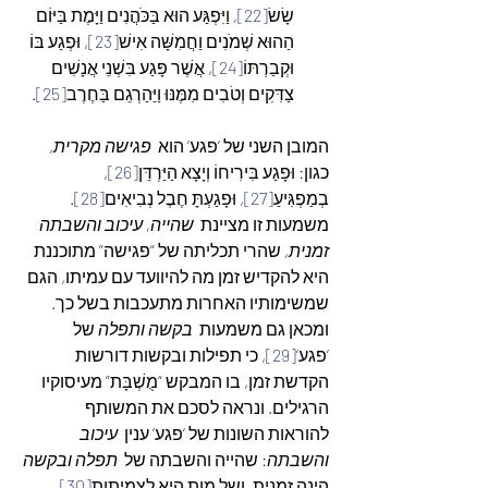
שָׂשׂ
[22]
, וַיִּפְגַּע הוּא בַּכֹּהֲנִים וַיָּמֶת בַּיּוֹם 
הַהוּא שְׁמֹנִים וַחֲמִשָּׁה אִישׁ
[23]
, וּפְגַע בּוֹ 
וּקְבַרְתּוֹ
[24]
, אֲשֶׁר פָּגַע בִּשְׁנֵי אֲנָשִׁים 
צַדִּקִים וְטֹבִים מִמֶּנּוּ וַיַּהַרְגֵם בַּחֶרֶב
[25]
.
המובן השני של ‘פגע’ הוא  
פגישה מקרית
, 
כגון: וּפָגַע בִּירִיחוֹ וְיָצָא הַיַּרְדֵּן
[26]
, 
בְמַפְגִּיעַ
[27]
, וּפָגַעְתָּ חֶבֶל נְבִיאִים
[28]
. 
משמעות זו מציינת  
שהייה, עיכוב והשבתה 
זמנית
, שהרי תכליתה של “פגישה” מתוכננת 
היא להקדיש זמן מה להיוועד עם עמיתו, הגם 
שמשימותיו האחרות מתעכבות בשל כך.
ומכאן גם משמעות  
בקשה ותפלה
 של 
‘פגע’
[29]
, כי תפילות ובקשות דורשות 
הקדשת זמן, בו המבקש “מֻשְׁבָּת” מעיסוקיו 
הרגילים. ונראה לסכם את המשותף 
להוראות השונות של ‘פגע’ ענין  
עיכוב 
והשבתה
: שהייה והשבתה של 
 תפלה ובקשה
הינה זמנית, ושל מָוֶת היא לצמיתות
[30]
.