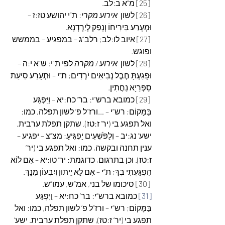
 [25] מ”א ב:לב.
 [26] לשון  
אירוע מקרי
: ת”י יהושע טז:ז – 
וּמְעָרַע בִּירִיחוֹ וְנָפַק לְיַרְדְנָא.
 [27] איוב לו:לב; רלב”ג – במפגיע – בממשש 
ופוגש.
 [28] לשון  
אירוע / מקרה
 לפי ת”י: ש”א י:ה – 
וּפָגַעְתָּ חֶבֶל נְבִיאִים יֹרְדִים; ת”י – וּתְעָרַע סִיעַת 
סַפְרַיָא נַחֲתִין.
 [29] כמובא ברש”י: בר’ כח:יא – וַיִּפְגַּע 
בַּמָּקוֹם; רש”י – …ורז”ל פ’ לשון תפלה, כמו: 
ואל תפגע בי (יר’ ז:טז), שתקן תפלת ערבית. 
ישע’ נג:יב – וְלַפֹּשְׁעִים יַפְגִּיעַ; מצ”צ – יפגיע – 
ענין תחנה ובקשה, כמו: ואל תפגע בי (יר’ 
ז:טז). וכן בתרגום, כדוגמת: יר’ טו:יא – אִם לוֹא 
הִפְגַּעְתִּי בְךָ; ת”י – אִם לָא יֵיתוּן וְיִבְעוֹן מִנָךְ.
 [30] סיכומו של בני, אמ”ש, עמו”ש.
[31]
 כמובא ברש”י: בר’ כח:יא – וַיִּפְגַּע 
בַּמָּקוֹם; רש”י – ורז”ל פ’ לשון תפלה, כמו: ואל 
תפגע בי (יר’ ז:טז), שתקן תפלת ערבית. ישע’ 