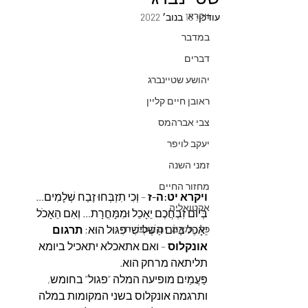
ויקרא
עודכן:
18 בנוב׳ 2022
במדבר
דברים
יהושע שטיינברג
ראובן חיים קליין
צבי אברהמס
יעקב לויפר
זמני השנה
מחזור החיים
ויקרא יט:ה-ז
 – וְכִי תִזְבְּחוּ זֶבַח שְׁלָמִים… 
אקטואליה
בְּיוֹם זִבְחֲכֶם יֵאָכֵל וּמִמָּחֳרָת… וְאִם הֵאָכֹל 
כל המאמרים בעברית
יֵאָכֵל בַּיּוֹם הַשְּׁלִישִׁי פִּגּוּל הוּא; 
תרגום 
אונקלוס
 – ואם אתאכלא יתאכיל ביומא 
תליתאה מרחק הוא.
פַּעֲמַיִם מופיעה המלה “פגול” בחומש, 
ותרגמה אונקלוס בשני המקומות במלה 