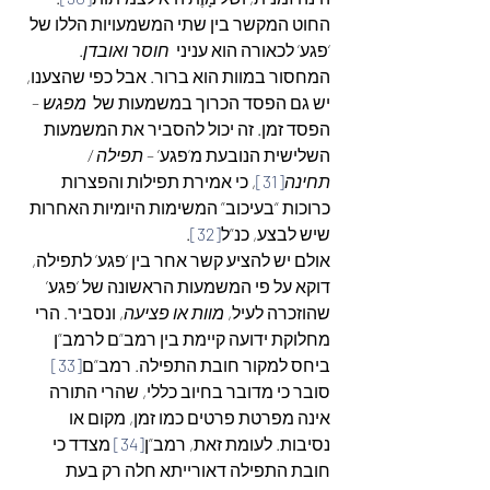
החוט המקשר בין שתי המשמעויות הללו של 
‘פגע’ לכאורה הוא עניני 
 חוסר ואובדן
. 
המחסור במוות הוא ברור. אבל כפי שהצענו, 
יש גם הפסד הכרוך במשמעות של 
 מפגש
 – 
הפסד זמן. זה יכול להסביר את המשמעות 
השלישית הנובעת מ’פגע’ – 
תפילה / 
תחינה
[31]
, כי אמירת תפילות והפצרות 
כרוכות “בעיכוב” המשימות היומיות האחרות 
שיש לבצע, כנ”ל
[32]
.
אולם יש להציע קשר אחר בין ‘פגע’ לתפילה, 
דוקא על פי המשמעות הראשונה של ‘פגע’ 
שהוזכרה לעיל, 
מוות או פציעה
, ונסביר. הרי 
מחלוקת ידועה קיימת בין רמב”ם לרמב”ן 
ביחס למקור חובת התפילה. רמב”ם
[33]
סובר כי מדובר בחיוב כללי, שהרי התורה 
אינה מפרטת פרטים כמו זמן, מקום או 
נסיבות. לעומת זאת, רמב”ן
[34]
 מצדד כי 
חובת התפילה דאורייתא חלה רק בעת 