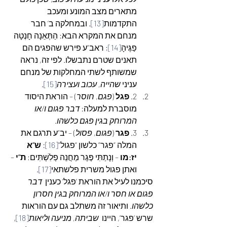
מתארים מצב המונע ומעכב 
התקדמות
[13]
. ובמחלקה ב’ חבר 
מנחם את המקרא הבא: הַתְּאֵנָה חָנְטָה 
פַגֶּיהָ
[14]
; ראב”ע פירש שהפגים הם 
תאנים שטרם נתבשלו. לפי זה, נראה 
שמשותף לשתי המחלקות של מנחם 
עניני 
שהייה, עכוב ועצירה
[15]
.
2. 
פגל
 (
פגם, חוסר
) – הוראת היסוד 
מוסברת למעלה: 
דבר פגום ו/או 
המרוחק בגין פגם כלשהו
.
3. 
פגר
 (
פגום, פסול
) – יב”ע תרגם את 
המלה “פגר” כלשון “פגול”
[16]
: 
ש”א 
יז:מו
 – וְנָתַתִּי פֶּגֶר מַחֲנֵה פְלִשְׁתִּים; 
ת”י
 – 
ואתן פגול משרית פלשתאי
[17]
.
סיכמנו לעיל את הוראת ‘פגל’ כענין  
דבר 
פגום או חסר ו/או המרוחק בגין חסרון 
כלשהו
. ותיאור זה משתלב גם עם הוראות 
שרש ‘פגר’, היינו 
 שביתה, מניעה וליאות
[18]
, 