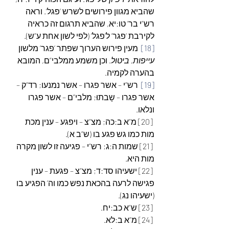
שהביא מגוון פירושים לשרש ‘פגל’. וראה 
רש”י בר’ טו:יא, שהביא תרגום זה כראיה 
לקירבת ‘פגר’ ל’פגל’ (לפי לשון אחת ע”ש).
[18]
  מעין פירוש הערוך שפתר ‘פגר’ מלשון  
עייפות, ביטול
. וכן משמע ממלבי”ם, המובא 
בהערה לקמיה.
[19]
  רש”י – אשר פגרו – אשר נמנעו; רד”ק – 
אשר פגרו – שָבתוּ; מלבי”ם – אשר פגרו 
ונלאו.
 [20] מ”א ב:כה; מצ”צ – ויפגע – ענין מכת 
מות כמו גש פגע בו (ש”ב א).
 [21] שמות ה:ג; רש”י – פגיעה זו לשון מקרה 
מות היא.
 [22] ישעיהו סד:ד; מצ”צ – פגעת – ענין 
פגישה לרעה בהכאת נפש כמו וה’ הפגיע בו 
(ישעיהו נג).
 [23] ש”א כב:יח.
 [24] מ”א ב:לא.