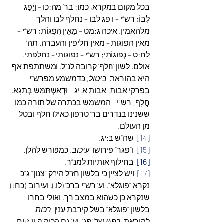
בכל מקום במקרא, כמו: בר’ מה:כו – וַיָּפָג 
לִבּוֹ; רש”י – ויפג לבו – נחלף לבו והלך 
מלהאמין. איכה ג:מט – מֵאֵין הֲפֻגוֹת; רש”י – 
מאין הפוגות – מאין חליפין והעברה. תה’ 
לח:ט – נְפוּגוֹתִי; רש”י – נפוגותי – נחלפתי. 
אולם, לשון ‘חלף’ קרובה לנ”ל, ומשתתפת אף 
היא בהוראת  
ביטול
, כדמשמע מפרש”י 
בפרקי אבות: אבות א:יג – וּדְאִשְׁתַּמֵּשׁ בְּתַגָּא, 
חֳלָף; רש”י – המשמש בכתרה של תורה כמו 
ששנינו בנדרים בר’ טרפון כאילו חלף ובטל 
מן העולם.
[14]
  שה”ש ב:יג.
[15]
  ו”פגר” פירושו  
עיכוב
, כמפורש להלן.
[16]
  בחילוף אותיות למנ”ר.
[17]
  ויש לציין כי בלשון חז”ל הירק “צנון” ג”כ 
נקרא “פוגלא”, וע’ רש”י ברכ’ (לו.), ועירוב’ (כח:) 
שנקרא כן כשהוא במצב רך. ואולי בחרו 
בלשון “פוגלא” בשל קירבת ענין  
רכות
להוראת  
רפיון
 של ‘פג’. וע’ גם הכוה”ק וי’ ז:יח, 