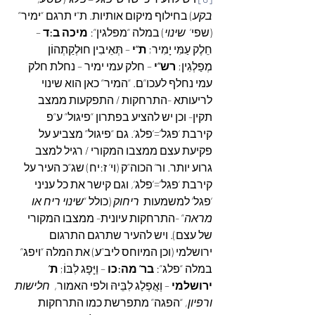
בקע
) בחילוף מיקום אותיות. ת”י תרגם “ימיר” 
(שפי’  
שינוי
) במלה “מפלגין”: 
מיכה ב:ד
 – 
חֵלֶק עַמִּי יָמִיר; 
ת”י
 – תְּאֵיבִין חוּלְקַתְהוֹן 
מְפַלְגִין; 
רש”י
 – חלק עמי ימיר – נחלת חלק 
עמי נחלף לעכו”ם. “המיר” כאן הוא שינוי 
לריעותא -התרחקות / התפקעות ממצב 
תקין- וכן יש להציע בפתרון “פיגול” ע”פ 
קירבת ‘פגל’=’פלג’. גם “פיגול” מצביע על 
פקיעת עצם ממצבו המקורי / רגיל למצב 
גרוע יותר. ור’ הכוה”ק (וי’ ז:יח) שג”כ העיר על 
קירבת ‘פגל’=’פלג’, וגם קישר את כל עניני 
‘פגל’ למשמעות  
ריחוק
 (כולל “
שינוי ריח או 
מראה
” -התרחקות עיונית- ממצבו המקורי 
של עצם). ויש להעיר שתרגם התרגום 
ירושלמי (וכן המיוחס ליב”ע) את המלה “ויפג” 
במלה “פלג”: 
בר’ מה:כו
 – וַיָּפָג לִבּוֹ; 
ת’ 
ירושלמי
 – וְאֲפְלַג לִבֵּיהּ ולפי האמור,  
חלישות 
ורפיון,
 “הפגה” מתפרשת כמו התרחקות 