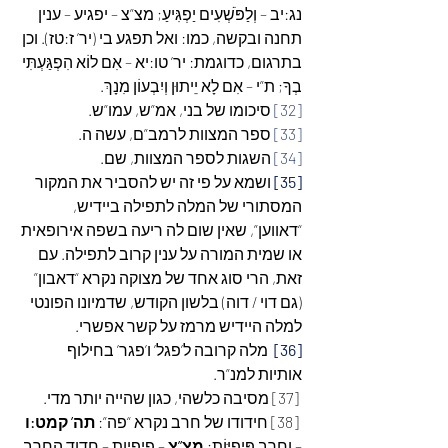
נג:יב – וְלַפֹּשְׁעִים יַפְגִּיעַ; מצ”צ – יפגיע – ענין 
תחנה ובקשה, כמו: ואל תפגע בי (יר’ ז:טז). וכן 
בתרגום, כדוגמת: יר’ טו:יא – אִם לוֹא הִפְגַּעְתִּי 
בְךָ; ת”י – אִם לָא יֵיתוּן וְיִבְעוֹן מִנָךְ.
[32]
 סיכומו של בני, אמ”ש, עמו”ש.
[33]
 ספר המצוות לרמב”ם, עשה ה.
[34]
 השגות לספר המצוות, שם.
[35]
 ושמא על פי זה יש להסביר את המקור 
המסתורי של המלה לתפילה ביידיש, 
“דאווען”, שאין שום לה ריעה בשפה אירופאית 
או שמית המורה על ענין קרוב לתפילה. עם 
זאת, הרי סוג אחד של מצוקה נקרא “דאבון” 
(גם דוי / דוה) בלשון הקודש, שדמיונו הפונטי 
למלה היידיש מרמז על קשר אפשרי.
[36]
  מלה קרובה ל’פגל’ ו’פגר’ בחילוף 
אותיות למנ”ר.
 [37] מסיבה כלשהי, כגון שהייה יותר מדי.
 [38] חידודו של חרב נקרא “פה”: 
תה’ קמט:ו
– וְחֶרֶב פִּיפִיּוֹת; 
מצ”צ
 – פיפיות – חדוד החרב 