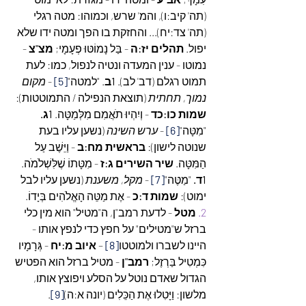
(תה' קיב:ו), והמ' שרש, וכמוהו: מטה רגלי 
(תה' צד:יח)... והחזקת בו הפך ומטה ידו שלא 
יפול. 
תהלים יז:ה
 - בַּל נָמוֹטּוּ פְעָמָי; 
מצ"צ
 - 
נמוטו - ענין המעדה ונטיה לנפול, כמו: לעת 
תמוט רגלם (דב' לב). 
1ב
. "למטה"
[5]
 - 
מקום 
נמוך, תחתית
 (תוצאת הנפילה / התמוטטות): 
שמות כו:כד
 - וְיִהְיוּ תֹאֲמִם מִלְּמַטָּה. 
1ג.
"מִטָּה"
[6]
 - 
ערש השינה
 (נשען עליו בעת 
שנוטה לישון): 
בראשית מח:ב
 - וַיֵּשֶׁב עַל 
הַמִּטָּה. 
שיר השירים ג:ז
 - מִטָּתוֹ שֶׁלִּשְׁלֹמֹה. 
1ד.
 "מַטֶּה"
[7]
 - 
מקל, משענת
 (נשען עליו לבל 
ימוט): 
שמות ד:כ
 - אֶת מַטֵּה הָאֱלֹהִים בְּיָדוֹ. 
2.
מטל
 - לדעת רמב"ן, ה"מטיל" הוא מין כלי 
ברזל ש"מטילים" על חפץ כדי לנפץ אותו - 
היינו לשברו ולמוטטו
[8]
 – 
איוב מ:יח
 - גְּרָמָיו 
כִּמְטִיל בַּרְזֶל; 
רמב"ן 
- מטיל ברזל הוא הפטיש 
הגדול שאדם נוטל על הסלע ויפוצץ אותו, 
מלשון: וַיָּטִלוּ אֶת הַכֵּלִים (יונה א:ה)
[9]
. 