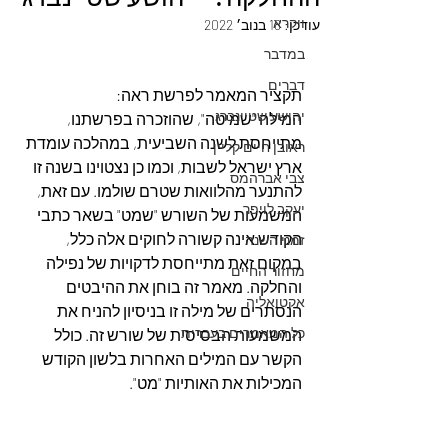
ויקרא
עודכן:
18 בנוב׳ 2022
במדבר
דברים
תקציר המאמר לפרשת ראה:
יהושע שטיינברג
המילה "שמיטה", שהוזכרה בפרשתנו, 
מתייחסת לשנה השביעית, במהלכה עומדת 
ראובן חיים קליין
ארץ ישראל לשבות, וכמו כן נצטוינו בשנה זו 
צבי אברהמס
להתנער מהלוואות שטרם שולמו. עם זאת, 
יעקב לויפר
המשמעות של השורש "שמט" בשאר כתבי 
הקודש אינה קשורה לחוקים אלה כלל, 
זמני השנה
במקום זאת מתייחסת לדקויות של נפילה 
מחזור החיים
והחלקה. מאמר זה בוחן את ההיבטים 
אקטואליה
הנסתרים של מילה זו בניסיון להניח את 
כל המאמרים בעברית
המשמעות הבסיסית של שורש זה. כולל 
הקשר עם המילים האחרות בלשון הקודש 
המכילות את האותיות "מט".