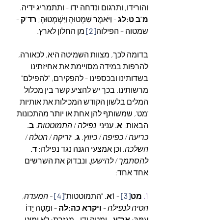
והורידו, ותרגום ונדחה ידו - ותתמריג ידיה. 
מ
"
ב ט:לג
 - וַיֹּאמֶר שִׁמְטוּהָ וַיִּשְׁמְטוּהָ; 
רד
"
ק
 - 
שמטוה – הפילוה
[2]
 מן החלון לארץ.
בדומה לכך, מצוות השמיטה היא, לכאורה, 
להרפות במידה מסויימת את אחיזתינו 
בשדותינו ובכספינו - להפקירם, "להפילם" 
מרשותינו. בכך יש להציע קשר בין מכלול 
המלים בלשון הקודש המכילות את אותיות 
'מט', שמשותף להן אחת או יותר מהתכונות 
הבאות: 
א.
 עניני  
נפילה
 /
 התמוטטות. 
ב. 
כריעה / כפיפה / כיווץ
. 
ג. 
זריקה / הטלה / 
השלכה.
 וכן אמצעי הגנה נגד נפילה: 
ד. 
להסתמך / להישען
. ונבדוק את השרשים 
אחד אחד:
1.
מט
[3]
 - 
1א.
 "התמוטטות"
[4]
 - המעדה, 
הטיה לנפילה
 - 
ויקרא כה:לה
 - וּמָטָה יָדוֹ 
עִמָּךְ; 
אב"ע 
- ומטה ידו - מגזרת: לא ימוט 