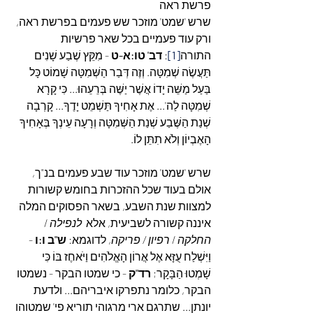
פרשת ראה
שרש 'שמט' מוזכר שש פעמים בפרשת ראה, 
ורק עוד פעמיים בכל שאר פרשיות 
התורה
[1]
: 
דב' טו:א-ט
 - מִקֵּץ שֶׁבַע שָׁנִים 
תַּעֲשֶׂה שְׁמִטָּה. וְזֶה דְּבַר הַשְּׁמִטָּה שָׁמוֹט כָּל 
בַּעַל מַשֵּׁה יָדוֹ אֲשֶׁר יַשֶּׁה בְּרֵעֵהוּ... כִּי קָרָא 
שְׁמִטָּה לַה'... אֶת אָחִיךָ תַּשְׁמֵט יָדֶךָ... קָרְבָה 
שְׁנַת הַשֶּׁבַע שְׁנַת הַשְּׁמִטָּה וְרָעָה עֵינְךָ בְּאָחִיךָ 
הָאֶבְיוֹן וְלֹא תִתֵּן לוֹ.
שרש 'שמט' מוזכר עוד שבע פעמים בנ"ך, 
אולם בעוד שכל ההזכרות בחומש קשורות 
למצוות שנת השבע, בשאר הפסוקים המלה 
איננה קשורה לשביעית, אלא  
לנפילה
 / 
החלקה
 / 
רפיון / פריקה
, לדוגמא: 
ש"ב ו:ו
 - 
וַיִּשְׁלַח עֻזָּא אֶל אֲרוֹן הָאֱלֹהִים וַיֹּאחֶז בּוֹ כִּי 
שָׁמְטוּ הַבָּקָר; 
רד"ק
 - כי שמטו הבקר - נשמטו 
הבקר, כלומר נתפרקו איבריהם... ולדעת 
יונתן... שתרגם ארי מרגוהי תוריא פי' שמטוהו 