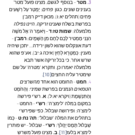
3.
 מטר
 – בנוסף  
לגשם
, מצינו פועל 'מטר' 
בענינים שונים, כגון  
פחים
: יַמְטֵר עַל רְשָׁעִים 
פַּחִים (תהלים יא:ו). מכאן דייק רמב"ן 
בפרשת בשלח שענינו 
זריקה, היינו נפילה 
מלמעלה: 
שמות טז:ד - 
וַיֹּאמֶר ה' אֶל מֹשֶׁה 
הִנְנִי מַמְטִיר לָכֶם לֶחֶם מִן הַשָּׁמָיִם
; רמב"ן
 - 
דעת אונקלוס שהוא לשון ירידה... יתכן שיהיה 
מענין: כַּמַּטָּרָא לַחֵץ (איכה ג:יב), אע"פ שהוא 
שרש אחר, כי בכל זריקה אשר תבא 
מלמעלה יאמרו כן, ותקרא "מטרה" על שם 
שימטיר עליה החצים
[10]
. 
4.
חמט 
- החומט הוא אחד 
מהשרצים 
הטמאים
 הנמנים בפרשת שמיני: וְהַחֹמֶט 
וְהַתִּנְשָׁמֶת (ויקרא יא:ל). 
א. 
רש"י פירשה 
במקום במלה "לימצ"ה": 
רש"י
 - החמט - 
לימצ"ה; ופירושה שבלול, כפי שפירש"י 
בתהלים את המלה "שבלול": 
תה' נח:ט
 - כְּמוֹ 
שַׁבְּלוּל תֶּמֶס יַהֲלֹךְ; 
רש"י
 - שבלול - יש פותרין 
לימצ"א בלעז
[11]
. 
ב. 
מצינו פועל משרש 