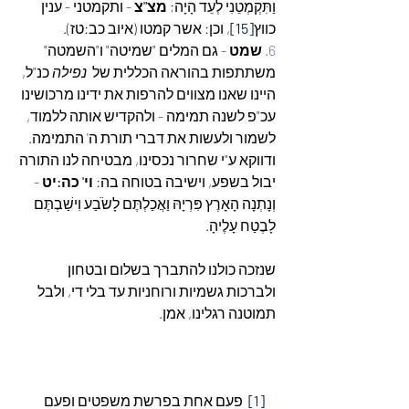
וַתִּקְמְטֵנִי לְעֵד הָיָה; 
מצ"צ
 - ותקמטני - ענין 
כווץ
[15]
, וכן: אשר קמטו (איוב כב:טז). 
6.
שמט
 - גם המלים "שמיטה" ו"השמטה" 
משתתפות בהוראה הכללית של  
נפילה
 כנ"ל, 
היינו שאנו מצווים להרפות את ידינו מרכושינו 
עכ"פ לשנה תמימה - ולהקדיש אותה ללמוד, 
לשמור ולעשות את דברי תורת ה' התמימה. 
ודווקא ע"י שחרור נכסינו, מבטיחה לנו התורה 
יבול בשפע, וישיבה בטוחה בה: 
וי' כה:יט
 - 
וְנָתְנָה הָאָרֶץ פִּרְיָהּ וַאֲכַלְתֶּם לָשֹׂבַע וִישַׁבְתֶּם 
לָבֶטַח עָלֶיהָ. 
שנזכה כולנו להתברך בשלום ובטחון 
ולברכות גשמיות ורוחניות עד בלי די, ולבל 
תמוטנה רגלינו, אמן.
[1]
  פעם אחת בפרשת משפטים ופעם 