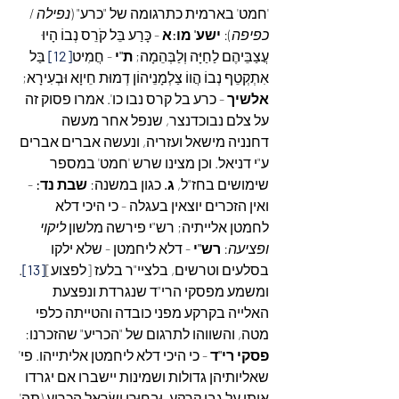
'חמט' בארמית כתרגומה של "כרע" (
נפילה 
/ 
כפיפה
): 
ישע' מו:א
 - כָּרַע בֵּל קֹרֵס נְבוֹ הָיוּ 
עֲצַבֵּיהֶם לַחַיָּה וְלַבְּהֵמָה; 
ת"י
 - חֲמִיט
[12]
 בַּל 
אִתְקְטֵף נְבוֹ הֲווֹ צַלְמָנֵיהוֹן דְמוּת חֵיוָא וּבְעִירָא; 
אלשיך
 - כרע בל קרס נבו כו'. אמרו פסוק זה 
על צלם נבוכדנצר, שנפל אחר מעשה 
דחנניה מישאל ועזריה, ונעשה אברים אברים 
ע"י דניאל. וכן מצינו שרש 'חמט' במספר 
שימושים בחז"ל, 
ג. 
כגון במשנה: 
שבת נד:
 - 
ואין הזכרים יוצאין בעגלה - כי היכי דלא 
לחמטן אלייתיה; רש"י פירשה מלשון 
ליקוי 
ופציעה
: 
רש"י
 - דלא ליחמטן - שלא ילקו 
בסלעים וטרשים, בלציי"ר בלעז [לפצוע]
[13]
. 
ומשמע מפסקי הרי"ד שנגרדת ונפצעת 
האלייה בקרקע מפני כובדה והטייתה כלפי 
מטה, והשווהו לתרגום של "הכריע" שהזכרנו: 
פסקי רי"ד
 - כי היכי דלא ליחמטן אליתייהו. פי' 
שאליותיהן גדולות ושמינות יישברו אם יגרדו 
אותן על גבי קרקע. וּבַחוּרֵי יִשְׂרָאֵל הִכְרִיעַ (תה' 