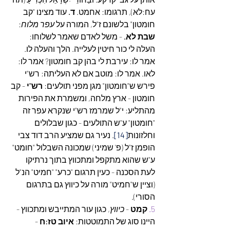
עח:לא), תרגומו: אחמט. 
ד. 
עוד מצינו "קב 
חומטון" בלשונם ז"ל, המורה על 
עפר מלוח
: 
שבת לא.
 - משל לאדם שאמר לשלוחו: 
העלה לי כור חיטין לעלייה. הלך והעלה לו. 
אמר לו: עירבת לי בהן קב חומטון? אמר לו: 
לאו. אמר לו: מוטב אם לא העליתה; רש"י 
פירש ש"חומטון" מגן מפני תולעים: 
רש"י
 - קב 
חומטון - ארץ מלחה, ומשמרת את הפירות 
מהתליע; י"ל שמרמז רש"י שנקרא עפר זה 
"חומטון" ע"ש התולעים - כגון שבלולים 
וחלזונות
[14]
. נעיר גם שמציע הרב דוד צבי 
הופמן ז"ל (פ' שמיני) שמכונה השבלול "חומט" 
ע"ש שהוא מתקפל ומתכווץ בתוך נרתיקו 
לעת הסכנה - כעין תרגום "כרע" "חמיט" הנ"ל 
(וציין ש"חמיט" מורה על כיווץ גם בתרגום 
הסורי).
5.
קמט
 - 
כיווץ
, כגון עור המתייבש ומתכווץ - 
היינו סוג של התמוטטות: 
איוב טז:ח
 - 