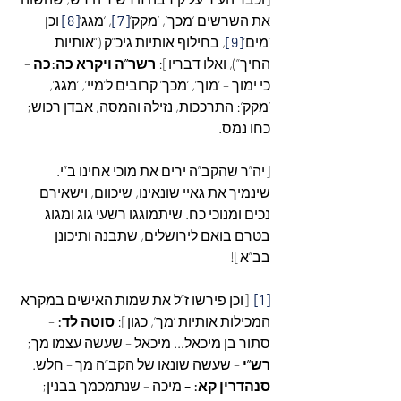
את השרשים ‘מכך’, ‘מקק’
[7]
, ‘מגג’
[8]
 וכן 
‘מים’
[9]
, בחילוף אותיות גיכ”ק (“אותיות 
החיך”), ואלו דבריו]: 
רשר”ה ויקרא כה:כה
 – 
כי ימוך – ’מוך’, ‘מכך’ קרובים ל’מיי’, ‘מגג’, 
‘מקק’: התרככות, נזילה והמסה, אבדן רכוש; 
כחו נמס.
[יה”ר שהקב”ה ירים את מוכי אחינו ב”י. 
שינמיך את גאיי שונאינו, שיכוום, וישאירם 
נכים ומנוכי כח. שיתמוגגו רשעי גוג ומגוג 
בטרם בואם לירושלים, שתבנה ותיכונן 
בב”א]!
[1]
  [וכן פירשו ז”ל את שמות האישים במקרא 
המכילות אותיות ‘מך’, כגון]: 
סוטה לד:
 – 
סתור בן מיכאל… מיכאל – שעשה עצמו מך; 
רש”י 
– שעשה שונאו של הקב”ה מך – חלש. 
סנהדרין קא: – 
מיכה – שנתמכמך בבנין; 