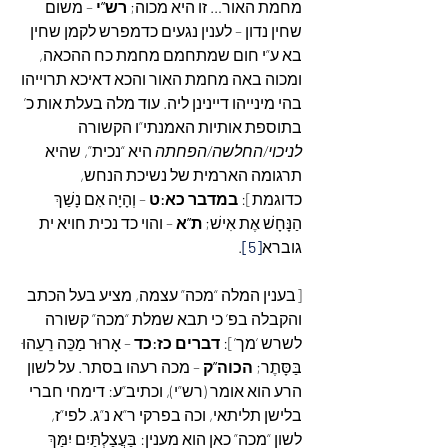
מחמת האור… זו היא מכוה; 
רש”י 
– משום 
שחין נדון – לענין נגעים כדמפרש לקמן שחין 
בא ע”י חום שמתחמם מחמת כח ההכאה, 
ומכוה באה מחמת האור והכא דאיכא תרוייהו 
בהי מינייהו דיינינן ליה. עוד מלה בעלת אות כ’ 
בתוספת אותיות האמנתי”ו הקשורה  
לניכוי/החלשה/הפחתה
 היא “נכית”, שהיא 
תרגומה הארמית של נשיכת הנחש, 
כדוגמת]: 
במדבר כא:ט
 – וְהָיָה אִם נָשַׁךְ 
הַנָּחָשׁ אֶת אִישׁ; 
ת”א
 – והוי כד נכית חויא ית 
גוברא
[5]
.
[בענין המלה “מכה” עצמה, מציע בעל הכתב 
והקבלה בפ’ כי תבא שמלת “מכה” קשורה 
לשרש ‘מך’]:
 דברים כז:כד
 – אָרוּר מַכֵּה רֵעֵהוּ 
בַּסָּתֶר; 
הכוה”ק
 – מכה רעהו בסתר. על לשון 
הרע הוא אומר (רש”י), וכתיב”ע: דימחי חברי 
בלישן תליתאי, וכה בפרקי ר”א נ”ג. לפי”ז, 
לשון “מכה” כאן הוא מענין: בַּעֲצַלְתַּיִם יִמַּךְ 