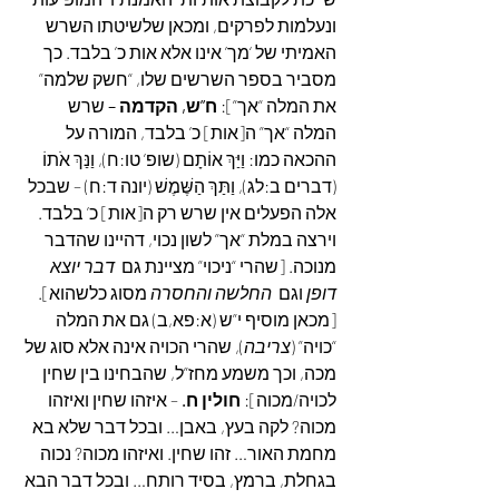
ונעלמות לפרקים, ומכאן שלשיטתו השרש 
האמיתי של ‘מך’ אינו אלא אות כ’ בלבד. כך 
מסביר בספר השרשים שלו, “חשק שלמה” 
את המלה “אך”]: 
ח”ש, הקדמה –
 שרש 
המלה “אך” ה[אות] כ’ בלבד, המורה על 
ההכאה כמו: וַיַּךְ אוֹתָם (שופ’ טו:ח), וַנַּךְ אֹתוֹ 
(דברים ב:לג), וַתַּךְ הַשֶּׁמֶשׁ (יונה ד:ח) – שבכל 
אלה הפעלים אין שרש רק ה[אות] כ’ בלבד. 
וירצה במלת “אך” לשון נכוי, דהיינו שהדבר 
מנוכה. [שהרי “ניכוי” מציינת גם  
דבר יוצא 
דופן
 וגם  
החלשה והחסרה
 מסוג כלשהוא].
[מכאן מוסיף י”ש (א:פא,ב) גם את המלה 
“כויה” (
צריבה
), שהרי הכויה אינה אלא סוג של 
מכה, וכך משמע מחז”ל, שהבחינו בין שחין 
לכויה/מכוה]: 
חולין ח.
 – איזהו שחין ואיזהו 
מכוה? לקה בעץ, באבן… ובכל דבר שלא בא 
מחמת האור… זהו שחין. ואיזהו מכוה? נכוה 
בגחלת, ברמץ, בסיד רותח… ובכל דבר הבא 