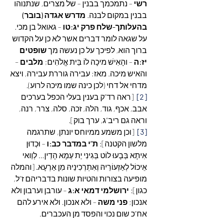
רשי
 – נתמכמך בבנין – של מצרים, שנתנוהו 
בבנין במקום לבנה. 
מדרש אגדה (בובר) 
בהעלותך-שלח פרק יג:טו
 – גאואל בן מכי. 
על שגאה לומר דברים אשר לא כן על הקדוש 
ברוך הוא, לפיכך על כן נעשה מך 
שופטים 
יז:ה
 – והָאִישׁ מיכָה לוֹ בֵּית אֱלֹהִים; 
מלבים
 – 
והאיש מיכה. מאז; עבירה גוררת עבירה, ויצא 
מדחי אל דחי (לכן כינה שמו מיכה לרוע).
[2]
  [ראה רד”ק בענין בעלי הכפל בערכים 
אבב, אכף, גוד, הלה, זכה, סלה, צרר, רנה, 
וראה גם ריב”ג, ערך בוק].
[3]
  [וכן משמע ממיוחס יונתן, שתרגמה 
מלשון הקטנה]: 
ת”י במדבר כב:ו 
– וּכְדוּן 
אִיתָא בְּבָעוּ לוֹט בְּגִינִי יַת עַמָא הָדֵין… לְוַואי 
אֵיכוֹל לְאַזְעוֹרֵיהּ וְאִתְרְכִינֵיהּ מִן אַרְעָא
.
 [והמלה 
מופיעה בצורות והטיות שונות בדבריהם ז”ל, 
כגון]: 
ירושלמי דמאי א:ג 
– עורבן וערבון ולא 
אנכון; 
פני משה
 – ולא אנכון. ולא אירע להם 
אח”כ שום נכוי והפסד מן העכברים.