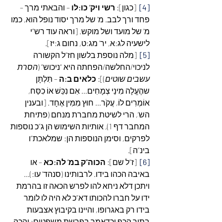
[4]
  [כגון]: 
רשי ויק’ כו:לו
 – והבאתי מרך – 
פחד ורך לבב. מ’ של מרך יסוד נופל הוא, כמו 
מ’ של מועד ושל מוקש. [וראה עוד רש”י 
לישעיה לג:א, יר’ מג:ט, נחום ג:יז].
[5]
  [מלה נוספת בלשון חז”ל הקשורה 
לניכוי/החלשה/הפחתה היא “ניכוש” (
הסרת 
עשבים שוטים
)]: 
כלאים ב:ה
 – תִּלְתָּן 
שהֶעֱלָה מִינֵי צְמָחִים… אִם נִכֵּשׁ אוֹ כִסַּח, 
אוֹמְרִים לוֹ, עֲקֹר… חוּץ מִמִּין אֶחָד. [ובענין 
הש’, הרי לשיטת מחברת מנחם (פתיחת 
המחבר דף 1), אותיות השימוש הן ג”כ נוספות 
לפרקים, וסימן הנוספות הן: שמלאכת”ו 
בינ”ה].
[6]
  [ז”ל שם]: 
הכוה”ק במ’ לה:כא
 – או 
באיבה הכהו בידו. לרבותינו (סנהד’ עו:)… 
ויתכן דלא ניחא להו לפרש הכאה זו בהרמת 
ידו על חברו להכותו דא”כ לא היה לו לומר 
בידו רק באגרופו, והיינו בקיבוץ אצבעות 
בתוך הכף וכדאמר בפרשת משפטים: והכה 