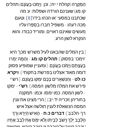
הַמְּקָרֶה (קהלת י:יח), וכן: וַיָּמֹכּוּ בַּעֲוֹנָם (תהלים 
קו:מג) שענינם הורדה ושפלות; ע’ מה 
שכתבנו במסעי “או הכהו בידו”
[6]
. וטעם 
מכה רעהו – משפיל חברו בסַפְּרוֹ עליו 
מעשים שאינם ראויים, ומוריד כבודו, והוא 
הנקרא לשון הרע.
[בין המלים שהבאנו לעיל משרש ‘מכך’ היא 
“וימכו” בפסוק]: 
תהלים קו:מג
 – וְהֵמָּה יַמְרוּ 
בַעֲצָתָם וַיָּמֹכּוּ בַּעֲוֹנָם. [ומעניין שמופיע פסוק 
דומה מאוד אצלינו בפרשת בחקותי]: 
ויקרא 
כו:לט 
– וְהַנִּשְׁאָרִים בָּכֶם יִמַּקּוּ בַּעֲוֹנָם. [רש”י 
פירש את המלה מלשון  
המסה
]: 
רש”י 
– ימקו 
– לשון המסה, כמו ימסו, וכמו: תמקנה 
בחוריהן (זכריה יד:יב). [הרי מצינו את ענין 
המסה הנשאלת לענין חולשה אצל איש 
רך-הלבב]: 
דברים כ:ח 
– הָאִישׁ הַיָּרֵא וְרַךְ 
הַלֵּבָב יֵלֵךְ וְיָשֹׁב לְבֵיתוֹ וְלֹא יִמַּס אֶת לְבַב אֶחָיו. 
[וכבר העיר על קירבה זו רש”ר הירש, שהשוה 