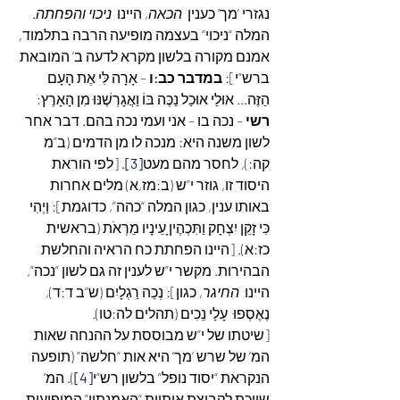
נגזרי ‘מך’ כענין  
הכאה
, היינו  
ניכוי והפחתה
. 
המלה “ניכוי” בעצמה מופיעה הרבה בתלמוד, 
אמנם מקורה בלשון מקרא לדעה ב’ המובאת 
ברש”י]: 
במדבר כב:ו 
– אָרָה לִּי אֶת הָעָם 
הַזֶּה… אוּלַי אוּכַל נַכֶּה בּוֹ וַאֲגָרְשֶׁנּוּ מִן הָאָרֶץ; 
רשי 
– נכה בו – אני ועמי נכה בהם. דבר אחר 
לשון משנה היא: מנכה לו מן הדמים (ב”מ 
קה:), לחסר מהם מעט
[3]
. [לפי הוראת 
היסוד זו, גוזר י”ש (ב:מז,א) מלים אחרות 
באותו ענין, כגון המלה “כהה”, כדוגמת]: וַיְהִי 
כִּי זָקֵן יִצְחָק וַתִּכְהֶיןָ עֵינָיו מֵרְאֹת (בראשית 
כז:א). [היינו הפחתת כח הראיה והחלשת 
הבהירות. מקשר י”ש לענין זה גם לשון “נכה”, 
היינו  
החיגר
, כגון]: נְכֵה רַגְלָיִם (ש”ב ד:ד), 
נֶאֶסְפוּ  עָלַי נֵכִים (תהלים לה:טו).
[שיטתו של י”ש מבוססת על ההנחה שאות 
המ’ של שרש ‘מך’ היא אות “חלשה” (תופעה 
הנקראת “יסוד נופל” בלשון רש”י
[4]
). המ’ 
שייכת לקבוצת אותיות “האמנתיו” המופיעות 