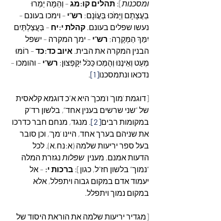
ומסכנות
]: 
תהלים קו:מג
 – וְהֵמָּה יַמְרוּ 
בַעֲצָתָם וַיָּמֹכּוּ בַּעֲוֹנָם; 
רש”י
 – וימכו בעונם – 
נעשו שפלים בעונם. 
קהלת י:יח
 – בַּעֲצַלְתַּיִם 
יִמַּךְ הַמְּקָרֶה; 
רש”י
 – ימך המקרה – ישפל 
הבנין המקרה את הבית. 
איוב כד:כד 
– רוֹמּוּ 
מְּעַט וְאֵינֶנּוּ וְהֻמְּכוּ כַּכֹּל יִקָּפְצוּן; 
רש”י
 – והומכו – 
נדכאו ונתמסכנו
[1]
.
[דוגמת ‘מוך’ ו’מכך’ היא א”כ דוגמא קלאסית 
של “שני שרשים בענין אחד”, בלשון רד”ק 
במקומות רבים
[2]
. מנגד, מנחם חבר כדרכו 
את שניהם בערך אחד, היינו ‘מך’, וכן סובר 
בעל ספר יריעות שלמה (א:נח,א). לכל 
הדעות אמנם, מענין  
שפלות
 נגזרת המלה 
“נמוך” בלשון חז”ל, כגון]: 
ברכות י:
 – אל 
יעמוד אדם במקום גבוה ויתפלל, אלא 
במקום נמוך ויתפלל.
[מגדיר יריעות שלמה את הוראת היסוד של 