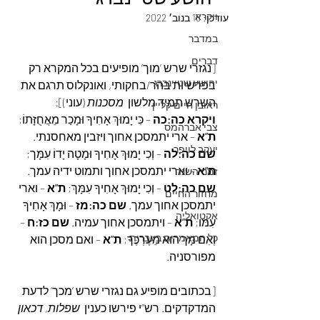
ויקרא
עודכן:
18 בנוב׳ 2022
במדבר
דברים
[נגזרי שרש ‘מוך’ מופיעים בכל המקרא רק 
יהושע שטיינברג
בפרשיות בהר/בחקותי, ואונקלוס תרגם את 
השרש תמיד מלשון  
מסכנות
 (עוני)]:
ראובן חיים קליין
ויקרא כה:כה
 – כִּי יָמוּךְ אָחִיךָ וּמָכַר מֵאֲחֻזָּתוֹ; 
צבי אברהמס
ת”א
 – ארי יתמסכן אחוך ויזבין מאחסנתי. 
יעקב לויפר
שם כה:לה 
– וְכִי יָמוּךְ אָחִיךָ וּמָטָה יָדוֹ עִמָּך; 
ת”א
 – וארי יתמסכן אחוך ותמוט ידיה עמך. 
זמני השנה
שם כה:לט 
– וְכִי יָמוּךְ אָחִיךָ עִמָּךְ; 
ת”א
 – וארי 
מחזור החיים
יתמסכן אחוך עמך. 
שם כה:מז 
– וּמָךְ אָחִיךָ 
אקטואליה
עִמּו; 
ת”א
 – ויתמסכן אחוך עמיה. 
שם כז:ח
 – 
כל המאמרים בעברית
וְאִם מָךְ הוּא מֵעֶרְכֶּךָ; 
ת”א
 – ואם מסכן הוא 
מפורסניה.
[בכתובים מופיע גם נגזרי שרש ‘מכך’ לדעת 
המדקדקים. רש”י פירשו כענין  
שפלות, דכאון 