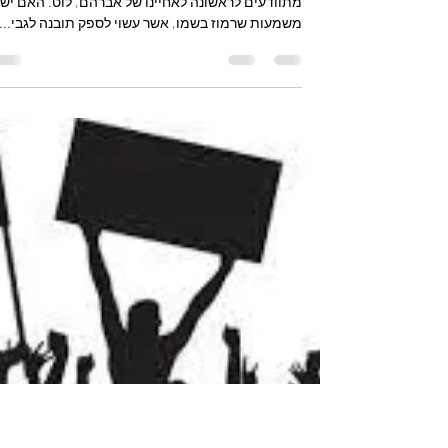
שטיינברג
תקציר המאמר לפררשת לך לך: בפרשת השבוע, אנו
מתוודעים לראשונה לאחיינו של אברהם, לוט. האם יש
משמעות שרמוז בשמו, אשר עשוי לספק תובנה לגבי...