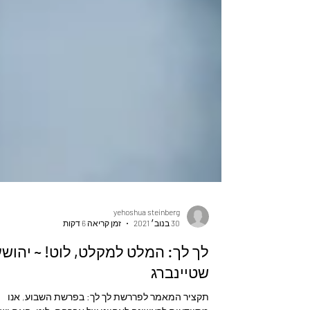
yehoshua steinberg
30 בנוב׳ 2021
זמן קריאה 6 דקות
לך לך: המלט למקלט, לוט! ~ יהושע