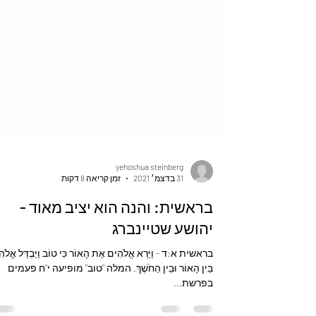
yehoshua steinberg
31 בדצמ׳ 2021
זמן קריאה 8 דקות
בראשית: והנה הוא יציב מאוד -
יהושע שטיינברג
בראשית א:ד - וַיַּרְא אֱלֹהִים אֶת הָאוֹר כִּי טוֹב וַיַּבְדֵּל אֱלֹה
בֵּין הָאוֹר וּבֵין הַחֹשֶׁךְ. המלה "טוב" מופיעה י"ח פעמים
בפרשת...