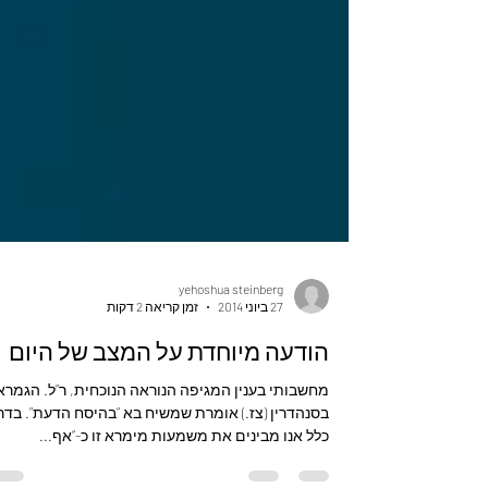
yehoshua steinberg
27 ביוני 2014
זמן קריאה 2 דקות
הודעה מיוחדת על המצב של היום
מחשבותי בענין המגיפה הנוראה הנוכחית, ר”ל. הגמרא
בסנהדרין (צז.) אומרת שמשיח בא “בהיסח הדעת”. בדר
כלל אנו מבינים את משמעות מימרא זו כ-“אף...