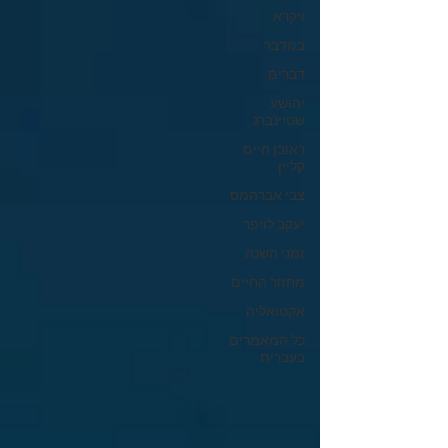
ויקרא
במדבר
דברים
יהושע
שטיינברג
ראובן חיים
קליין
צבי אברהמס
יעקב לויפר
זמני השנה
מחזור החיים
אקטואליה
כל המאמרים
בעברית