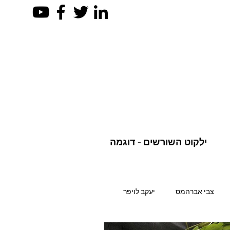
ילקוט השורשים - דוגמה
צבי אברהמס
יעקב לויפר