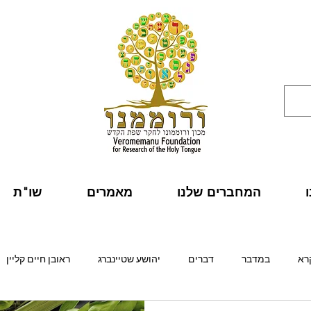
המחברים שלנו
מאמרים
שו"ת
רא
במדבר
דברים
יהושע שטיינברג
ראובן חיים קליין