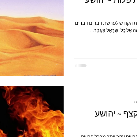
פת הקודש לפרשת דברים דברים
 אֶל כָּל יִשְׂרָאֵל בְּעֵבֶר...
צף ~ יהושע
פרשת עקב יותר מבכל פרשה