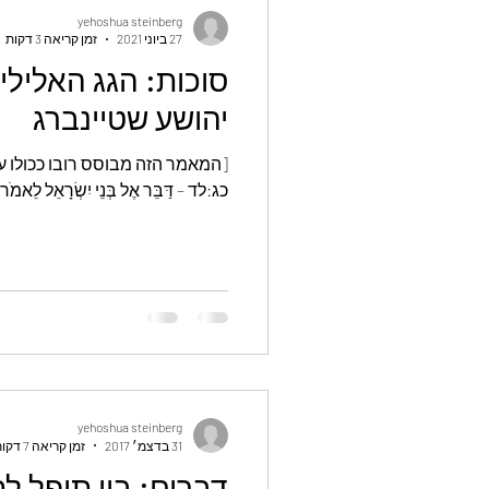
זמני השנה
מחזור החיים
אק
yehoshua steinberg
27 ביוני 2021
זמן קריאה 3 דקות
סוכות: הגג האלילי ש
יהושע שטיינברג
[המאמר הזה מבוסס רובו ככולו על 
כג:לד – דַּבֵּר אֶל בְּנֵי יִשְׂרָאֵל לֵאמֹר ב
yehoshua steinberg
31 בדצמ׳ 2017
זמן קריאה 7 דקות
דברים: בין תופל לת