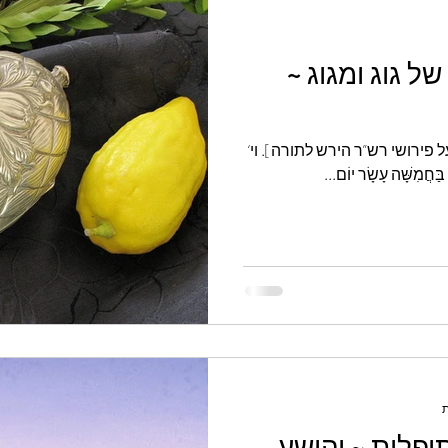
טואליה
כל המאמרים בעברית
ל גוג ומגוג ~
פירושי רש”ר הירש לתורה]. וי‘
ַּחֲמִשָּׁה עָשָׂר יוֹם...
יפלות ~ יהושע